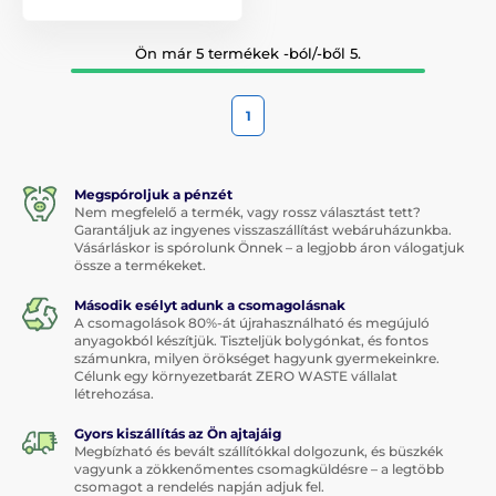
Ön már 5 termékek -ból/-ből 5.
1
Megspóroljuk a pénzét
Nem megfelelő a termék, vagy rossz választást tett?
Garantáljuk az ingyenes visszaszállítást webáruházunkba.
Vásárláskor is spórolunk Önnek – a legjobb áron válogatjuk
össze a termékeket.
Második esélyt adunk a csomagolásnak
A csomagolások 80%-át újrahasználható és megújuló
anyagokból készítjük. Tiszteljük bolygónkat, és fontos
számunkra, milyen örökséget hagyunk gyermekeinkre.
Célunk egy környezetbarát ZERO WASTE vállalat
létrehozása.
Gyors kiszállítás az Ön ajtajáig
Megbízható és bevált szállítókkal dolgozunk, és büszkék
vagyunk a zökkenőmentes csomagküldésre – a legtöbb
csomagot a rendelés napján adjuk fel.