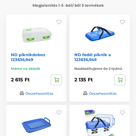
Megjelenítés 1-5 -ból/-ből 5 termékek
ND piknikdoboz
ND fedél piknik a
123636,949
123636,949
Máme na skladě
Naskladňujeme do 2 týdnů
2 615 Ft
2 135 Ft
Összehasonlítás
Összehasonlítás