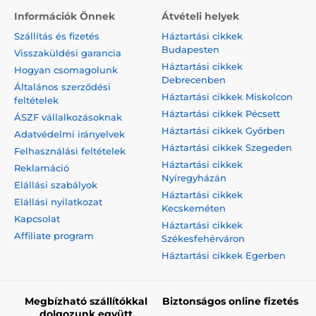
Információk Önnek
Átvételi helyek
Szállítás és fizetés
Háztartási cikkek
Budapesten
Visszaküldési garancia
Háztartási cikkek
Hogyan csomagolunk
Debrecenben
Általános szerződési
Háztartási cikkek Miskolcon
feltételek
Háztartási cikkek Pécsett
ÁSZF vállalkozásoknak
Háztartási cikkek Győrben
Adatvédelmi irányelvek
Háztartási cikkek Szegeden
Felhasználási feltételek
Háztartási cikkek
Reklamáció
Nyíregyházán
Elállási szabályok
Háztartási cikkek
Elállási nyilatkozat
Kecskeméten
Kapcsolat
Háztartási cikkek
Affiliate program
Székesfehérváron
Háztartási cikkek Egerben
Megbízható szállítókkal
Biztonságos online fizetés
dolgozunk együtt