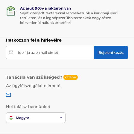
Az áruk 90%-a raktáron van
Saját kiterjedt raktárakkal rendelkezünk a karvináji ipari
területen, és a legnépszerűbb termékek nagy része
közvetlenül nálunk érhető el.
Iratkozzon fel a hírlevélre
Ide írja az e-mail címét
Bejelentkezés
Tanácsra van szükséged?
offline
Az ügyfélszolgálat elérhető
Hol találsz bennünket
Magyar