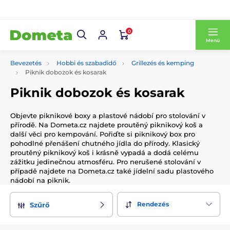
0
Menü
Bevezetés
Hobbi és szabadidő
Grillezés és kemping
Piknik dobozok és kosarak
Piknik dobozok és kosarak
Objevte piknikové boxy a plastové nádobí pro stolování v
přírodě. Na Dometa.cz najdete proutěný piknikový koš a
další věci pro kempování. Pořiďte si piknikový box pro
pohodlné přenášení chutného jídla do přírody. Klasický
proutěný piknikový koš i krásně vypadá a dodá celému
zážitku jedinečnou atmosféru. Pro nerušené stolování v
případě najdete na Dometa.cz také jídelní sadu plastového
nádobí na piknik.
Rendezés
Szűrő