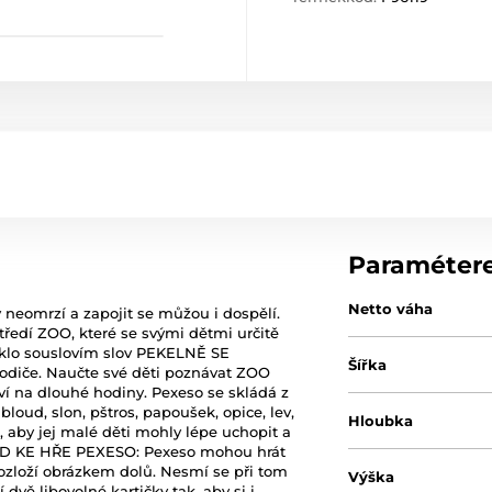
Paraméter
Netto váha
y neomrzí a zapojit se můžou i dospělí.
tředí ZOO, které se svými dětmi určitě
niklo souslovím slov PEKELNĚ SE
Šířka
diče. Naučte své děti poznávat ZOO
baví na dlouhé hodiny. Pexeso se skládá z
bloud, slon, pštros, papoušek, opice, lev,
Hloubka
m, aby jej malé děti mohly lépe uchopit a
OD KE HŘE PEXESO: Pexeso mohou hrát
rozloží obrázkem dolů. Nesmí se při tom
Výška
í dvě libovolné kartičky tak, aby si i