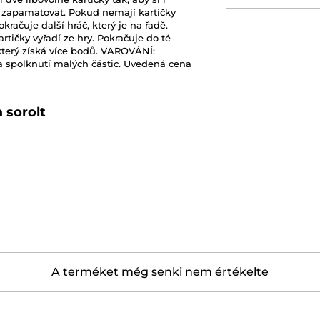
í zapamatovat. Pokud nemají kartičky
okračuje další hráč, který je na řadě.
artičky vyřadí ze hry. Pokračuje do té
 který získá více bodů. VAROVÁNÍ:
a spolknutí malých částic. Uvedená cena
 sorolt
A terméket még senki nem értékelte