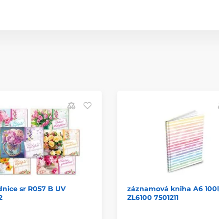
nice sr R057 B UV
záznamová kniha A6 100l/
2
ZL6100 7501211