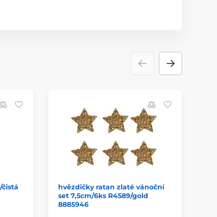
čistá
hvězdičky ratan zlaté vánoční
př
set 7,5cm/6ks R4589/gold
PR
8885946