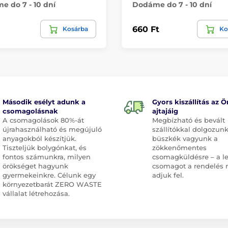
 do 7 - 10 dní
Dodáme do 7 - 10 dní
660 Ft
Kosárba
Ko
Második esélyt adunk a
Gyors kiszállítás az Ö
csomagolásnak
ajtajáig
A csomagolások 80%-át
Megbízható és bevált
újrahasználható és megújuló
szállítókkal dolgozunk
anyagokból készítjük.
büszkék vagyunk a
Tiszteljük bolygónkat, és
zökkenőmentes
fontos számunkra, milyen
csomagküldésre – a l
örökséget hagyunk
csomagot a rendelés 
gyermekeinkre. Célunk egy
adjuk fel.
környezetbarát ZERO WASTE
vállalat létrehozása.