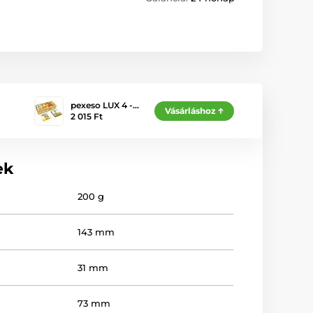
pexeso LUX 4 -…
Vásárláshoz
2 015 Ft
ek
200 g
143 mm
31 mm
73 mm