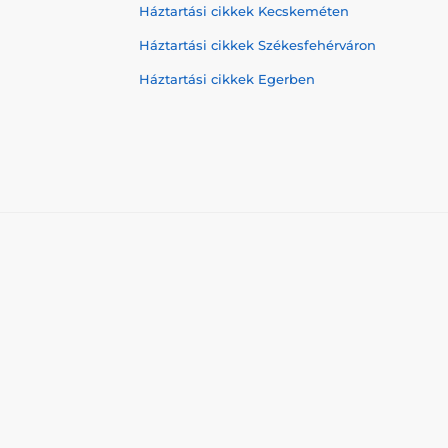
Háztartási cikkek Kecskeméten
Háztartási cikkek Székesfehérváron
Háztartási cikkek Egerben