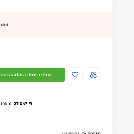
 dní
ozzáadás a kosárhoz
-tól/től
27 047 Ft
Garancia:
24 hónap