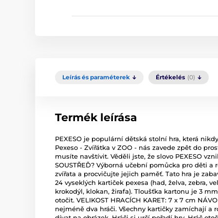
Leírás és paraméterek
Értékelés
(0)
Termék leírása
PEXESO je populární dětská stolní hra, která nikd
Pexeso - Zvířátka v ZOO - nás zavede zpět do pros
musíte navštívit. Věděli jste, že slovo PEXESO vz
SOUSTŘEĎ? Výborná učební pomůcka pro děti a ro
zvířata a procvičujte jejich paměť. Tato hra je za
24 vyseklých kartiček pexesa (had, želva, zebra, vel
krokodýl, klokan, žirafa). Tloušťka kartonu je 3 m
otočit. VELIKOST HRACÍCH KARET: 7 x 7 cm NÁV
nejméně dva hráči. Všechny kartičky zamíchají a 
dívat na obrázek. Hráči si určí pořadí hry. Hráč otoč