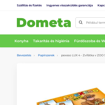
Szállítás és fizetés
Ingyenes visszaküldés garanciája
Kapc
Például ter
Konyha
Takarítás és higiénia
Fürdőszoba és 
Bevezetés
Papírszerek
pexeso LUX 4 - Zvířátka v ZOO