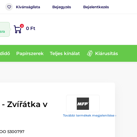
Kívánságlista
Bejegyzés
Bejelentkezés
0
0 Ft
sra
didő
Papírszerek
Teljes kínálat
Kiárusítás
- Zvířátka v
További termékek megjelenítése ›
 ZOO 5300797