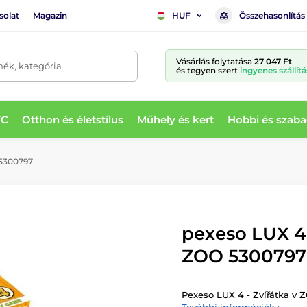
solat
Magazin
Összehasonlítás
HUF
Vásárlás folytatása
27 047 Ft
mék, kategória
és tegyen szert
ingyenes szállítá
WC
Otthon és életstílus
Műhely és kert
Hobbi és szaba
 5300797
pexeso LUX 4 
ZOO 5300797
Pexeso LUX 4 - Zvířátka v