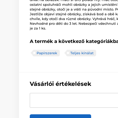
ostatní spoluhráči mohli obrázky a jejich umístěn
stejné obrázky, otočí je a vrátí na původní místo. P
Jestliže objeví stejné obrázky, získává bod a obě k
chvíle, kdy otočí dva různé obrázky. Vyhrává hráč,
Nevhodné pro děti do 3 let. Nebezpečí vdechnutí 
je za 1 ks.
A termék a következő kategóriákba
Papírszerek
Teljes kínálat
Vásárlói értékelések