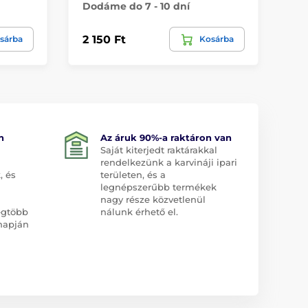
Dodáme do 7 - 10 dní
Do
2 150 Ft
57
sárba
Kosárba
n
Az áruk 90%-a raktáron van
Saját kiterjedt raktárakkal
rendelkezünk a karvináji ipari
, és
területen, és a
legnépszerűbb termékek
nagy része közvetlenül
egtöbb
nálunk érhető el.
napján