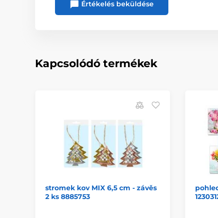
Értékelés beküldése
Kapcsolódó termékek
stromek kov MIX 6,5 cm - závěs
pohled
2 ks 8885753
123031