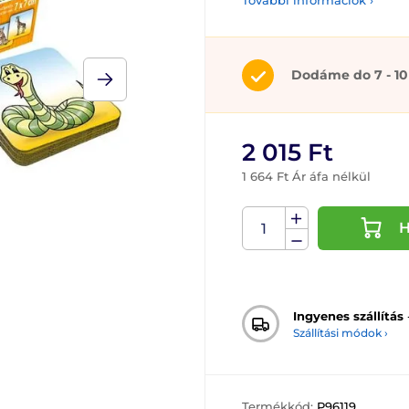
További információk ›
Dodáme do 7 - 10
2 015 Ft
1 664 Ft Ár áfa nélkül
H
Ingyenes szállítás
Szállítási módok ›
Termékkód:
P96119