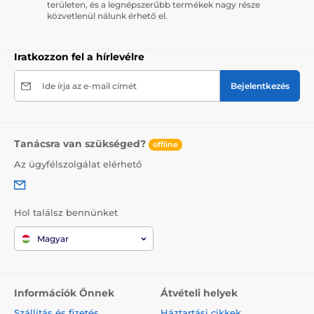
területen, és a legnépszerűbb termékek nagy része
közvetlenül nálunk érhető el.
Iratkozzon fel a hírlevélre
Ide írja az e-mail címét
Bejelentkezés
Tanácsra van szükséged?
offline
Az ügyfélszolgálat elérhető
Hol találsz bennünket
Magyar
Információk Önnek
Átvételi helyek
Szállítás és fizetés
Háztartási cikkek