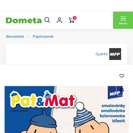
0
Menü
Bevezetés
Papírszerek
Gyártó