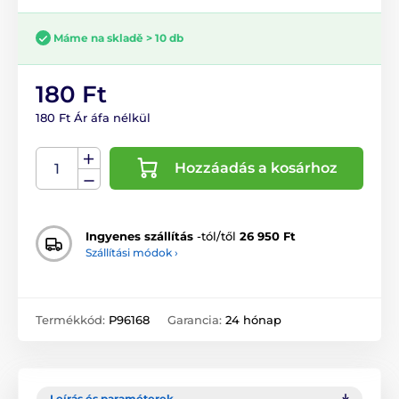
Máme na skladě > 10 db
180 Ft
180 Ft Ár áfa nélkül
Hozzáadás a kosárhoz
Ingyenes szállítás
-tól/től
26 950 Ft
Szállítási módok ›
Termékkód:
P96168
Garancia:
24 hónap
Leírás és paraméterek