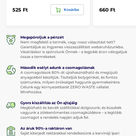
525 Ft
660 Ft
Kosárba
Megspóroljuk a pénzét
Nem megfelelő a termék, vagy rossz választást tett?
Garantáljuk az ingyenes visszaszállítást webáruházunkba.
Vásárláskor is spórolunk Önnek – a legjobb áron válogatjuk
össze a termékeket.
Második esélyt adunk a csomagolásnak
A csomagolások 80%-át újrahasználható és megújuló
anyagokból készítjük. Tiszteljük bolygónkat, és fontos
számunkra, milyen örökséget hagyunk gyermekeinkre.
Célunk egy környezetbarát ZERO WASTE vállalat
létrehozása.
Gyors kiszállítás az Ön ajtajáig
Megbízható és bevált szállítókkal dolgozunk, és büszkék
vagyunk a zökkenőmentes csomagküldésre – a legtöbb
csomagot a rendelés napján adjuk fel.
Az áruk 90%-a raktáron van
Saját kiterjedt raktárakkal rendelkezünk a karvináji ipari