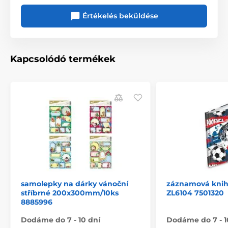
Értékelés beküldése
Kapcsolódó termékek
samolepky na dárky vánoční
záznamová kniha
stříbrné 200x300mm/10ks
ZL6104 7501320
8885996
Dodáme do 7 - 10 dní
Dodáme do 7 - 1