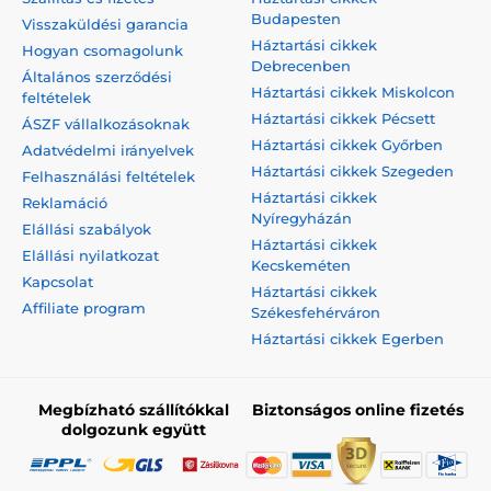
Budapesten
Visszaküldési garancia
Háztartási cikkek
Hogyan csomagolunk
Debrecenben
Általános szerződési
Háztartási cikkek Miskolcon
feltételek
Háztartási cikkek Pécsett
ÁSZF vállalkozásoknak
Háztartási cikkek Győrben
Adatvédelmi irányelvek
Háztartási cikkek Szegeden
Felhasználási feltételek
Háztartási cikkek
Reklamáció
Nyíregyházán
Elállási szabályok
Háztartási cikkek
Elállási nyilatkozat
Kecskeméten
Kapcsolat
Háztartási cikkek
Affiliate program
Székesfehérváron
Háztartási cikkek Egerben
Megbízható szállítókkal
Biztonságos online fizetés
dolgozunk együtt