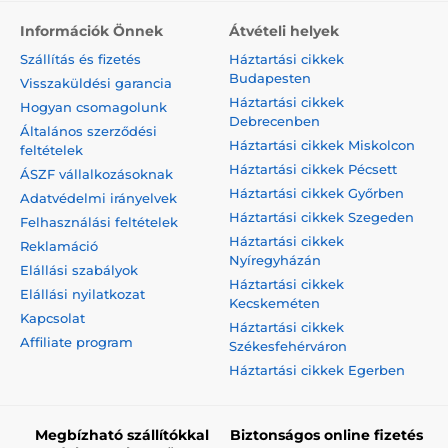
Információk Önnek
Átvételi helyek
Szállítás és fizetés
Háztartási cikkek
Budapesten
Visszaküldési garancia
Háztartási cikkek
Hogyan csomagolunk
Debrecenben
Általános szerződési
Háztartási cikkek Miskolcon
feltételek
Háztartási cikkek Pécsett
ÁSZF vállalkozásoknak
Háztartási cikkek Győrben
Adatvédelmi irányelvek
Háztartási cikkek Szegeden
Felhasználási feltételek
Háztartási cikkek
Reklamáció
Nyíregyházán
Elállási szabályok
Háztartási cikkek
Elállási nyilatkozat
Kecskeméten
Kapcsolat
Háztartási cikkek
Affiliate program
Székesfehérváron
Háztartási cikkek Egerben
Megbízható szállítókkal
Biztonságos online fizetés