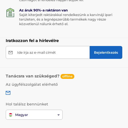
Az áruk 90%-a raktáron van
Saját kiterjedt raktárakkal rendelkezünk a karvináji ipari
területen, és a legnépszerűbb termékek nagy része
közvetlenül nálunk érhető el.
Iratkozzon fel a hírlevélre
Ide írja az e-mail címét
Bejelentkezés
Tanácsra van szükséged?
offline
Az ügyfélszolgálat elérhető
Hol találsz bennünket
Magyar