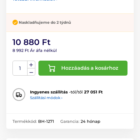
Naskladňujeme do 2 týdnů
10 880 Ft
8 992 Ft Ár áfa nélkül
Hozzáadás a kosárhoz
Ingyenes szállítás
-tól/től
27 051 Ft
Szállítási módok ›
Termékkód:
BH-1271
Garancia:
24 hónap