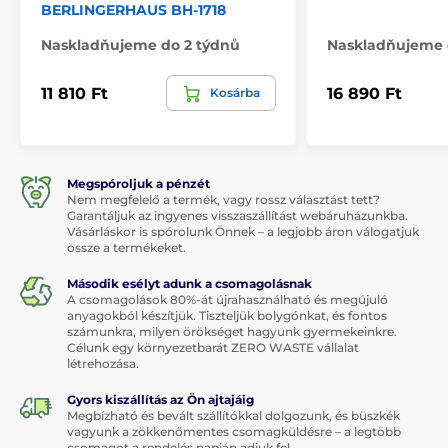
BERLINGERHAUS BH-1718
Naskladňujeme do 2 týdnů
Naskladňujeme 
11 810 Ft
16 890 Ft
Kosárba
Megspóroljuk a pénzét
Nem megfelelő a termék, vagy rossz választást tett?
Garantáljuk az ingyenes visszaszállítást webáruházunkba.
Vásárláskor is spórolunk Önnek – a legjobb áron válogatjuk
össze a termékeket.
Második esélyt adunk a csomagolásnak
A csomagolások 80%-át újrahasználható és megújuló
anyagokból készítjük. Tiszteljük bolygónkat, és fontos
számunkra, milyen örökséget hagyunk gyermekeinkre.
Célunk egy környezetbarát ZERO WASTE vállalat
létrehozása.
Gyors kiszállítás az Ön ajtajáig
Megbízható és bevált szállítókkal dolgozunk, és büszkék
vagyunk a zökkenőmentes csomagküldésre – a legtöbb
csomagot a rendelés napján adjuk fel.