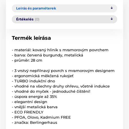
Leírás és paraméterek
Értékelés
(0)
Termék leírása
- materiál: kovaný hliník s mramorovým povrchem
- barva: červená burgundy, metalická
- průměr: 28 cm
- 3 vrstvý nepřilnavý povrch s mramorovým designem
- ergonomická měkčená rukojeť
- TURBO indukční dno
- vhodné na všechny druhy ohřevu, včetně indukce
- vhodné do myček - jednoduché čištění!
- úspora energie až 35%
- elegantní design
- vnější metalická barva
- ECO FRIENDLY
- PFOA, Olovo, Kadmium FREE
- značka: Berlingerhaus