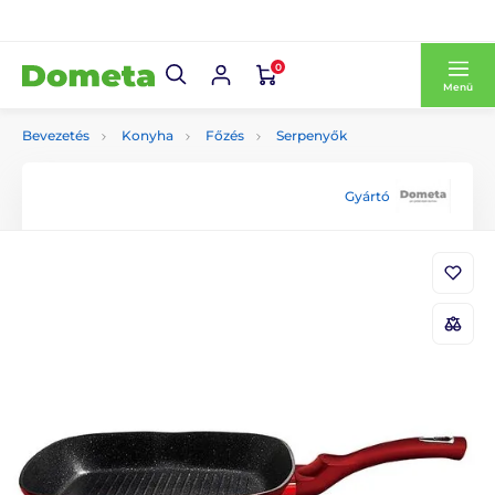
0
Menü
Bevezetés
Konyha
Főzés
Serpenyők
Gyártó