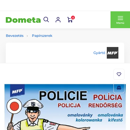
0
Menü
Bevezetés
Papírszerek
Gyártó