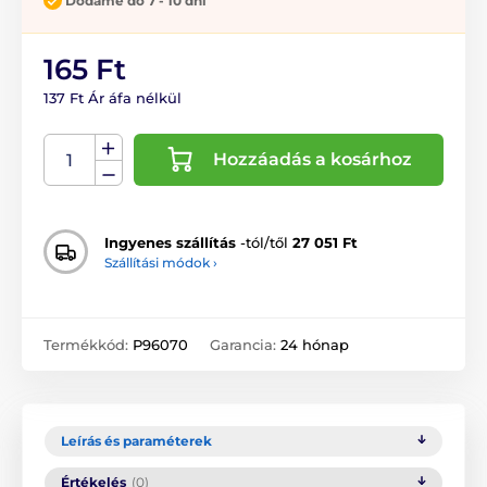
Dodáme do 7 - 10 dní
165 Ft
137 Ft Ár áfa nélkül
Hozzáadás a kosárhoz
Ingyenes szállítás
-tól/től
27 051 Ft
Szállítási módok ›
Termékkód:
P96070
Garancia:
24 hónap
Leírás és paraméterek
Értékelés
(0)