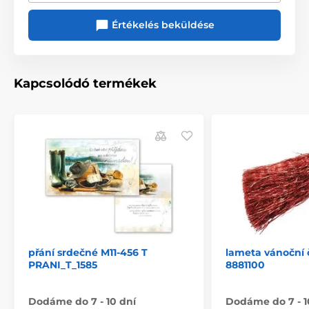
Értékelés beküldése
Kapcsolódó termékek
přání srdečné M11-456 T
lameta vánoční 
PRANI_T_1585
8881100
Dodáme do 7 - 10 dní
Dodáme do 7 - 1