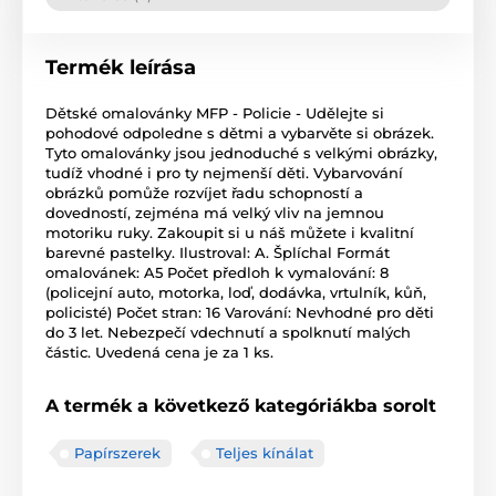
Termék leírása
Dětské omalovánky MFP - Policie - Udělejte si
pohodové odpoledne s dětmi a vybarvěte si obrázek.
Tyto omalovánky jsou jednoduché s velkými obrázky,
tudíž vhodné i pro ty nejmenší děti. Vybarvování
obrázků pomůže rozvíjet řadu schopností a
dovedností, zejména má velký vliv na jemnou
motoriku ruky. Zakoupit si u náš můžete i kvalitní
barevné pastelky. Ilustroval: A. Šplíchal Formát
omalovánek: A5 Počet předloh k vymalování: 8
(policejní auto, motorka, loď, dodávka, vrtulník, kůň,
policisté) Počet stran: 16 Varování: Nevhodné pro děti
do 3 let. Nebezpečí vdechnutí a spolknutí malých
částic. Uvedená cena je za 1 ks.
A termék a következő kategóriákba sorolt
Papírszerek
Teljes kínálat