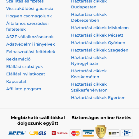
Szállítás és fizetés
Háztartási cikkek
Budapesten
Visszaküldési garancia
Háztartási cikkek
Hogyan csomagolunk
Debrecenben
Általános szerződési
Háztartási cikkek Miskolcon
feltételek
Háztartási cikkek Pécsett
ÁSZF vállalkozásoknak
Háztartási cikkek Győrben
Adatvédelmi irányelvek
Háztartási cikkek Szegeden
Felhasználási feltételek
Háztartási cikkek
Reklamáció
Nyíregyházán
Elállási szabályok
Háztartási cikkek
Elállási nyilatkozat
Kecskeméten
Kapcsolat
Háztartási cikkek
Affiliate program
Székesfehérváron
Háztartási cikkek Egerben
Megbízható szállítókkal
Biztonságos online fizetés
dolgozunk együtt