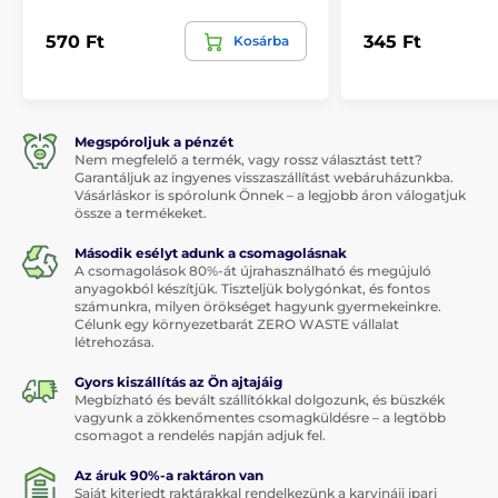
570 Ft
345 Ft
Kosárba
Megspóroljuk a pénzét
Nem megfelelő a termék, vagy rossz választást tett?
Garantáljuk az ingyenes visszaszállítást webáruházunkba.
Vásárláskor is spórolunk Önnek – a legjobb áron válogatjuk
össze a termékeket.
Második esélyt adunk a csomagolásnak
A csomagolások 80%-át újrahasználható és megújuló
anyagokból készítjük. Tiszteljük bolygónkat, és fontos
számunkra, milyen örökséget hagyunk gyermekeinkre.
Célunk egy környezetbarát ZERO WASTE vállalat
létrehozása.
Gyors kiszállítás az Ön ajtajáig
Megbízható és bevált szállítókkal dolgozunk, és büszkék
vagyunk a zökkenőmentes csomagküldésre – a legtöbb
csomagot a rendelés napján adjuk fel.
Az áruk 90%-a raktáron van
Saját kiterjedt raktárakkal rendelkezünk a karvináji ipari