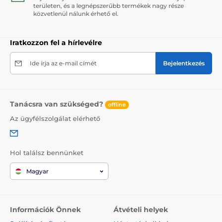
területen, és a legnépszerűbb termékek nagy része
közvetlenül nálunk érhető el.
Iratkozzon fel a hírlevélre
Ide írja az e-mail címét
Bejelentkezés
Tanácsra van szükséged?
offline
Az ügyfélszolgálat elérhető
Hol találsz bennünket
Magyar
Információk Önnek
Átvételi helyek