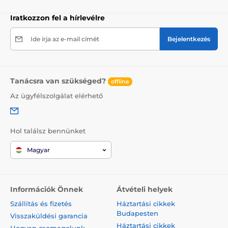
Iratkozzon fel a hírlevélre
Ide írja az e-mail címét
Bejelentkezés
Tanácsra van szükséged?
offline
Az ügyfélszolgálat elérhető
Hol találsz bennünket
Magyar
Információk Önnek
Átvételi helyek
Szállítás és fizetés
Háztartási cikkek
Budapesten
Visszaküldési garancia
Háztartási cikkek