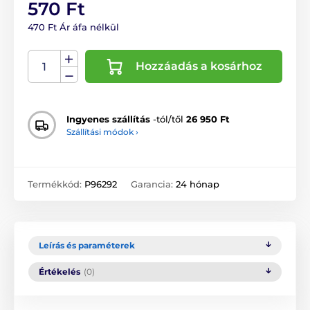
570 Ft
470 Ft Ár áfa nélkül
Hozzáadás a kosárhoz
Ingyenes szállítás
-tól/től
26 950 Ft
Szállítási módok ›
Termékkód:
P96292
Garancia:
24 hónap
Leírás és paraméterek
Értékelés
(0)