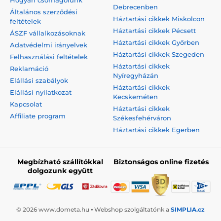
Hogyan csomagolunk
Debrecenben
Általános szerződési
Háztartási cikkek Miskolcon
feltételek
Háztartási cikkek Pécsett
ÁSZF vállalkozásoknak
Háztartási cikkek Győrben
Adatvédelmi irányelvek
Háztartási cikkek Szegeden
Felhasználási feltételek
Háztartási cikkek
Reklamáció
Nyíregyházán
Elállási szabályok
Háztartási cikkek
Elállási nyilatkozat
Kecskeméten
Kapcsolat
Háztartási cikkek
Affiliate program
Székesfehérváron
Háztartási cikkek Egerben
Megbízható szállítókkal
Biztonságos online fizetés
dolgozunk együtt
© 2026 www.dometa.hu ⦁ Webshop szolgáltatónk a
SIMPLIA.cz