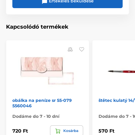
Értékelés beküldése
Kapcsolódó termékek
obálka na peníze sr 55-079
štětec kulatý 14
5560046
Dodáme do 7 - 10 dní
Dodáme do 7 - 1
720 Ft
570 Ft
Kosárba