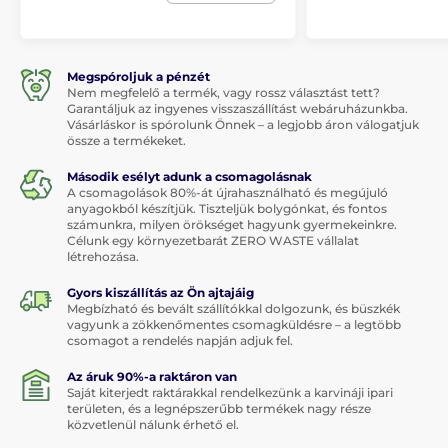
Megspóroljuk a pénzét
Nem megfelelő a termék, vagy rossz választást tett?
Garantáljuk az ingyenes visszaszállítást webáruházunkba.
Vásárláskor is spórolunk Önnek – a legjobb áron válogatjuk
össze a termékeket.
Második esélyt adunk a csomagolásnak
A csomagolások 80%-át újrahasználható és megújuló
anyagokból készítjük. Tiszteljük bolygónkat, és fontos
számunkra, milyen örökséget hagyunk gyermekeinkre.
Célunk egy környezetbarát ZERO WASTE vállalat
létrehozása.
Gyors kiszállítás az Ön ajtajáig
Megbízható és bevált szállítókkal dolgozunk, és büszkék
vagyunk a zökkenőmentes csomagküldésre – a legtöbb
csomagot a rendelés napján adjuk fel.
Az áruk 90%-a raktáron van
Saját kiterjedt raktárakkal rendelkezünk a karvináji ipari
területen, és a legnépszerűbb termékek nagy része
közvetlenül nálunk érhető el.