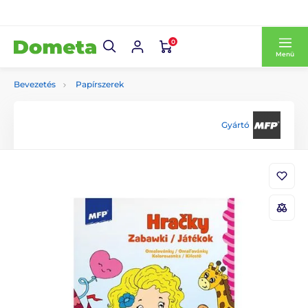
0
Menü
Bevezetés
Papírszerek
Gyártó