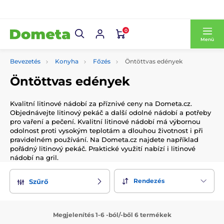
0
Menü
Bevezetés
Konyha
Főzés
Öntöttvas edények
Öntöttvas edények
Kvalitní litinové nádobí za příznivé ceny na Dometa.cz.
Objednávejte litinový pekáč a další odolné nádobí a potřeby
pro vaření a pečení. Kvalitní litinové nádobí má výbornou
odolnost proti vysokým teplotám a dlouhou životnost i při
pravidelném používání. Na Dometa.cz najdete například
pořádný litinový pekáč. Praktické využití nabízí i litinové
nádobí na gril.
Rendezés
Szűrő
Megjelenítés 1-6 -ból/-ből 6 termékek