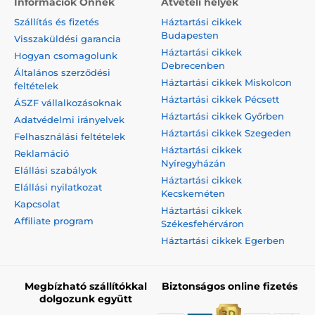
Információk Önnek
Átvételi helyek
Szállítás és fizetés
Háztartási cikkek
Budapesten
Visszaküldési garancia
Háztartási cikkek
Hogyan csomagolunk
Debrecenben
Általános szerződési
Háztartási cikkek Miskolcon
feltételek
Háztartási cikkek Pécsett
ÁSZF vállalkozásoknak
Háztartási cikkek Győrben
Adatvédelmi irányelvek
Háztartási cikkek Szegeden
Felhasználási feltételek
Háztartási cikkek
Reklamáció
Nyíregyházán
Elállási szabályok
Háztartási cikkek
Elállási nyilatkozat
Kecskeméten
Kapcsolat
Háztartási cikkek
Affiliate program
Székesfehérváron
Háztartási cikkek Egerben
Megbízható szállítókkal
Biztonságos online fizetés
dolgozunk együtt