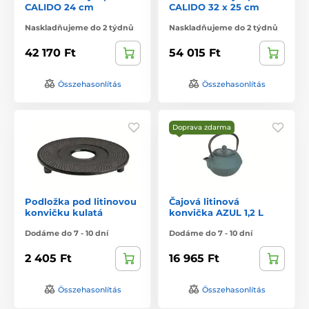
CALIDO 24 cm
CALIDO 32 x 25 cm
Naskladňujeme do 2 týdnů
Naskladňujeme do 2 týdnů
42 170 Ft
54 015 Ft
Összehasonlítás
Összehasonlítás
Doprava zdarma
Podložka pod litinovou
Čajová litinová
konvičku kulatá
konvička AZUL 1,2 L
Dodáme do 7 - 10 dní
Dodáme do 7 - 10 dní
2 405 Ft
16 965 Ft
Összehasonlítás
Összehasonlítás