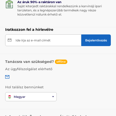
Az áruk 90%-a raktáron van
Saját kiterjedt raktárakkal rendelkezünk a karvináji ipari
területen, és a legnépszerűbb termékek nagy része
közvetlenül nálunk érhető el.
Iratkozzon fel a hírlevélre
Ide írja az e-mail címét
Bejelentkezés
Tanácsra van szükséged?
offline
Az ügyfélszolgálat elérhető
Hol találsz bennünket
Magyar