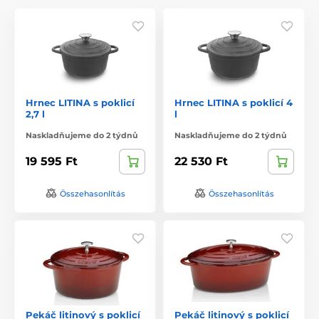
Hrnec LITINA s poklicí
Hrnec LITINA s poklicí 4
2,7 l
l
Naskladňujeme do 2 týdnů
Naskladňujeme do 2 týdnů
19 595 Ft
22 530 Ft
Összehasonlítás
Összehasonlítás
Pekáč litinový s poklicí
Pekáč litinový s poklicí