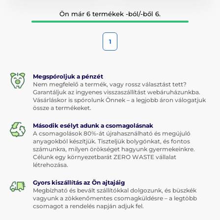
Ön már 6 termékek -ból/-ből 6.
1
Megspóroljuk a pénzét
Nem megfelelő a termék, vagy rossz választást tett?
Garantáljuk az ingyenes visszaszállítást webáruházunkba.
Vásárláskor is spórolunk Önnek – a legjobb áron válogatjuk
össze a termékeket.
Második esélyt adunk a csomagolásnak
A csomagolások 80%-át újrahasználható és megújuló
anyagokból készítjük. Tiszteljük bolygónkat, és fontos
számunkra, milyen örökséget hagyunk gyermekeinkre.
Célunk egy környezetbarát ZERO WASTE vállalat
létrehozása.
Gyors kiszállítás az Ön ajtajáig
Megbízható és bevált szállítókkal dolgozunk, és büszkék
vagyunk a zökkenőmentes csomagküldésre – a legtöbb
csomagot a rendelés napján adjuk fel.