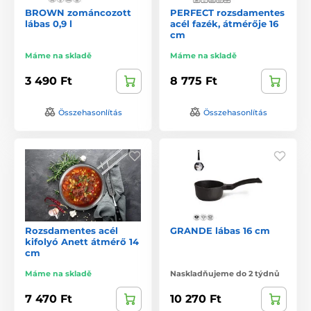
BROWN zománcozott
PERFECT rozsdamentes
lábas 0,9 l
acél fazék, átmérője 16
cm
Máme na skladě
Máme na skladě
3 490 Ft
8 775 Ft
Összehasonlítás
Összehasonlítás
Rozsdamentes acél
GRANDE lábas 16 cm
kifolyó Anett átmérő 14
cm
Máme na skladě
Naskladňujeme do 2 týdnů
7 470 Ft
10 270 Ft