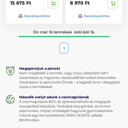
15 675 Ft
8 970 Ft
Összehasonlítás
Összehasonlítás
Ön már 16 termékek -ból/-ből 16.
1
Megspóroljuk a pénzét
Nem megfelelő a termék, vagy rossz választást tett?
Garantáljuk az ingyenes visszaszállítást webáruházunkba.
Vásárláskor is spórolunk Önnek – a legjobb áron válogatjuk
össze a termékeket.
Második esélyt adunk a csomagolásnak
A csomagolások 80%-át újrahasználható és megújuló
anyagokból készítjük. Tiszteljük bolygónkat, és fontos
számunkra, milyen örökséget hagyunk gyermekeinkre.
Célunk egy környezetbarát ZERO WASTE vállalat
létrehozása.