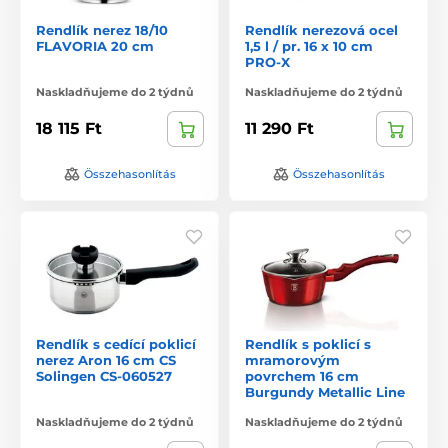
Rendlík nerez 18/10
Rendlík nerezová ocel
FLAVORIA 20 cm
1,5 l / pr. 16 x 10 cm
PRO-X
Naskladňujeme do 2 týdnů
Naskladňujeme do 2 týdnů
18 115 Ft
11 290 Ft
Összehasonlítás
Összehasonlítás
Rendlík s cedící poklicí
Rendlík s poklicí s
nerez Aron 16 cm CS
mramorovým
Solingen CS-060527
povrchem 16 cm
Burgundy Metallic Line
Naskladňujeme do 2 týdnů
Naskladňujeme do 2 týdnů