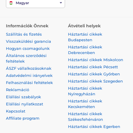
Magyar
Információk Önnek
Átvételi helyek
Szállítás és fizetés
Háztartási cikkek
Budapesten
Visszaküldési garancia
Háztartási cikkek
Hogyan csomagolunk
Debrecenben
Általános szerződési
Háztartási cikkek Miskolcon
feltételek
Háztartási cikkek Pécsett
ÁSZF vállalkozásoknak
Háztartási cikkek Győrben
Adatvédelmi irányelvek
Háztartási cikkek Szegeden
Felhasználási feltételek
Háztartási cikkek
Reklamáció
Nyíregyházán
Elállási szabályok
Háztartási cikkek
Elállási nyilatkozat
Kecskeméten
Kapcsolat
Háztartási cikkek
Affiliate program
Székesfehérváron
Háztartási cikkek Egerben