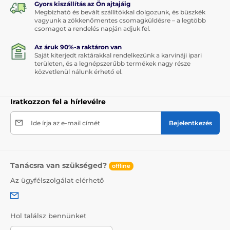
Gyors kiszállítás az Ön ajtajáig
Megbízható és bevált szállítókkal dolgozunk, és büszkék
vagyunk a zökkenőmentes csomagküldésre – a legtöbb
csomagot a rendelés napján adjuk fel.
Az áruk 90%-a raktáron van
Saját kiterjedt raktárakkal rendelkezünk a karvináji ipari
területen, és a legnépszerűbb termékek nagy része
közvetlenül nálunk érhető el.
Iratkozzon fel a hírlevélre
Ide írja az e-mail címét
Bejelentkezés
Tanácsra van szükséged?
offline
Az ügyfélszolgálat elérhető
Hol találsz bennünket