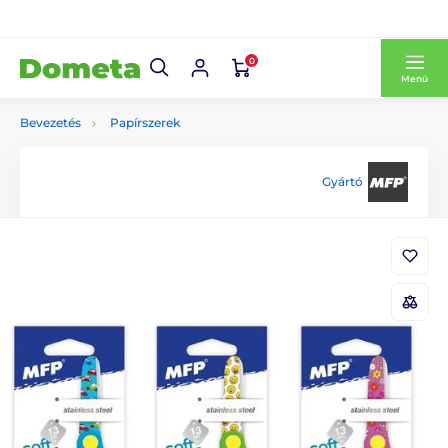
0
Menü
Bevezetés
Papírszerek
Gyártó