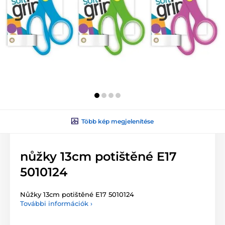
Több kép megjelenítése
nůžky 13cm potištěné E17
5010124
Nůžky 13cm potištěné E17 5010124
További információk ›