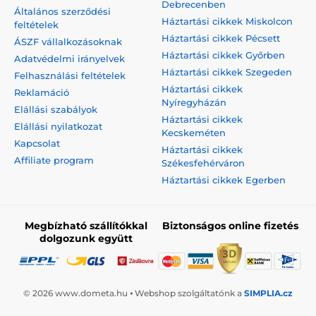
Debrecenben
Általános szerződési
Háztartási cikkek Miskolcon
feltételek
Háztartási cikkek Pécsett
ÁSZF vállalkozásoknak
Háztartási cikkek Győrben
Adatvédelmi irányelvek
Háztartási cikkek Szegeden
Felhasználási feltételek
Háztartási cikkek
Reklamáció
Nyíregyházán
Elállási szabályok
Háztartási cikkek
Elállási nyilatkozat
Kecskeméten
Kapcsolat
Háztartási cikkek
Affiliate program
Székesfehérváron
Háztartási cikkek Egerben
Megbízható szállítókkal
Biztonságos online fizetés
dolgozunk együtt
© 2026 www.dometa.hu ⦁ Webshop szolgáltatónk a
SIMPLIA.cz