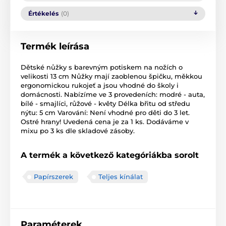
Értékelés
(0)
Termék leírása
Dětské nůžky s barevným potiskem na nožích o
velikosti 13 cm Nůžky mají zaoblenou špičku, měkkou
ergonomickou rukojeť a jsou vhodné do školy i
domácnosti. Nabízíme ve 3 provedeních: modré - auta,
bílé - smajlíci, růžové - květy Délka břitu od středu
nýtu: 5 cm Varování: Není vhodné pro děti do 3 let.
Ostré hrany! Uvedená cena je za 1 ks. Dodáváme v
mixu po 3 ks dle skladové zásoby.
A termék a következő kategóriákba sorolt
Papírszerek
Teljes kínálat
Paraméterek