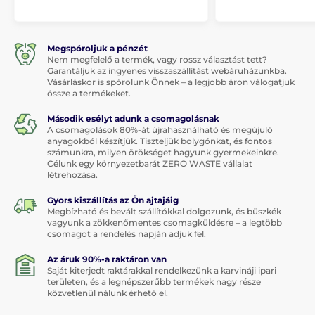
Megspóroljuk a pénzét
Nem megfelelő a termék, vagy rossz választást tett?
Garantáljuk az ingyenes visszaszállítást webáruházunkba.
Vásárláskor is spórolunk Önnek – a legjobb áron válogatjuk
össze a termékeket.
Második esélyt adunk a csomagolásnak
A csomagolások 80%-át újrahasználható és megújuló
anyagokból készítjük. Tiszteljük bolygónkat, és fontos
számunkra, milyen örökséget hagyunk gyermekeinkre.
Célunk egy környezetbarát ZERO WASTE vállalat
létrehozása.
Gyors kiszállítás az Ön ajtajáig
Megbízható és bevált szállítókkal dolgozunk, és büszkék
vagyunk a zökkenőmentes csomagküldésre – a legtöbb
csomagot a rendelés napján adjuk fel.
Az áruk 90%-a raktáron van
Saját kiterjedt raktárakkal rendelkezünk a karvináji ipari
területen, és a legnépszerűbb termékek nagy része
közvetlenül nálunk érhető el.