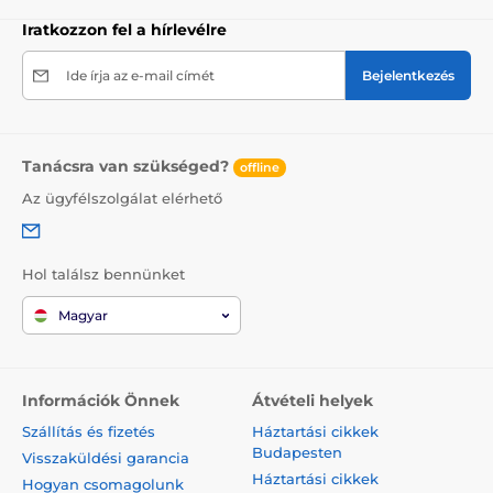
Iratkozzon fel a hírlevélre
Ide írja az e-mail címét
Bejelentkezés
Tanácsra van szükséged?
offline
Az ügyfélszolgálat elérhető
Hol találsz bennünket
Magyar
Információk Önnek
Átvételi helyek
Szállítás és fizetés
Háztartási cikkek
Budapesten
Visszaküldési garancia
Háztartási cikkek
Hogyan csomagolunk