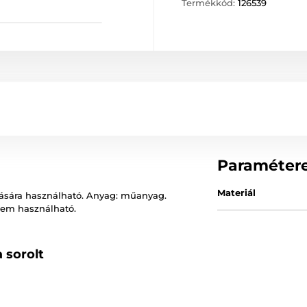
Termékkód:
126539
Paraméter
Materiál
olására használható. Anyag: műanyag.
nem használható.
 sorolt