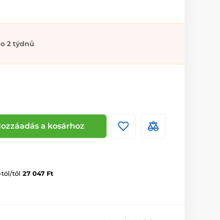
o 2 týdnů
ozzáadás a kosárhoz
-tól/től
27 047 Ft