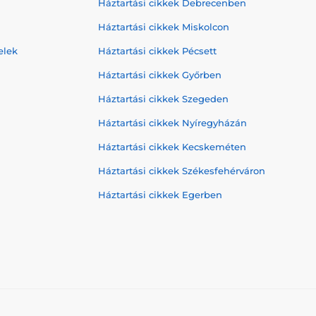
Háztartási cikkek Debrecenben
Háztartási cikkek Miskolcon
elek
Háztartási cikkek Pécsett
Háztartási cikkek Győrben
Háztartási cikkek Szegeden
Háztartási cikkek Nyíregyházán
Háztartási cikkek Kecskeméten
Háztartási cikkek Székesfehérváron
Háztartási cikkek Egerben