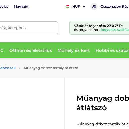
solat
Magazin
Összehasonlítás
HUF
Vásárlás folytatása
27 047 Ft
mék, kategória
és tegyen szert
ingyenes szállítá
WC
Otthon és életstílus
Műhely és kert
Hobbi és szaba
s dobozok
Műanyag doboz tartály átlátszó
Műanyag dobo
átlátszó
Műanyag doboz tartály átlá