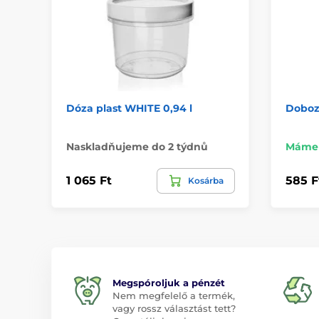
Dóza plast WHITE 0,94 l
Doboz
Naskladňujeme do 2 týdnů
Máme 
1 065 Ft
585 F
Kosárba
Megspóroljuk a pénzét
Nem megfelelő a termék,
vagy rossz választást tett?