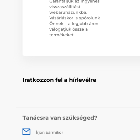
Garantáljuk az ingyenes
visszaszállítást
webáruházunkba.
Vásárláskor is spórolunk
Önnek – a legjobb áron
válogatjuk össze a
termékeket.
Iratkozzon fel a hírlevélre
Tanácsra van szükséged?
Írjon bármikor