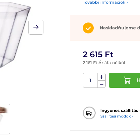
További információk ›
Naskladňujeme d
2 615 Ft
2 161 Ft Ár áfa nélkül
H
Ingyenes szállítás
Szállítási módok ›