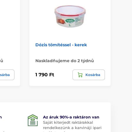
Dózis tömítéssel - kerek
Dó
1,2 
nů
Naskladňujeme do 2 týdnů
Má
1 790 Ft
1 
sárba
Kosárba
n
Az áruk 90%-a raktáron van
Saját kiterjedt raktárakkal
rendelkezünk a karvináji ipari