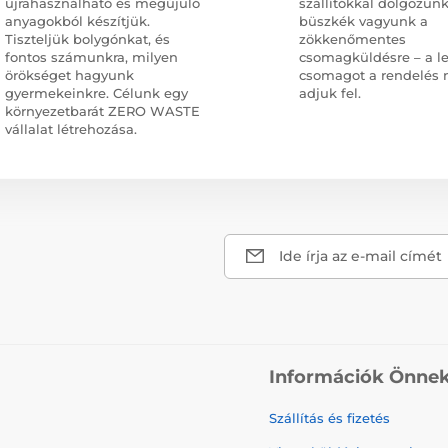
újrahasználható és megújuló
szállítókkal dolgozunk
anyagokból készítjük.
büszkék vagyunk a
Tiszteljük bolygónkat, és
zökkenőmentes
fontos számunkra, milyen
csomagküldésre – a l
örökséget hagyunk
csomagot a rendelés 
gyermekeinkre. Célunk egy
adjuk fel.
környezetbarát ZERO WASTE
vállalat létrehozása.
Ide írja az e-mail címét
Információk Önne
Szállítás és fizetés