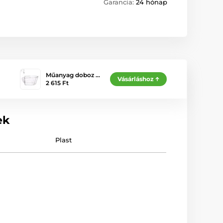
Garancia:
24 hónap
Műanyag doboz …
Vásárláshoz
2 615 Ft
ek
Plast