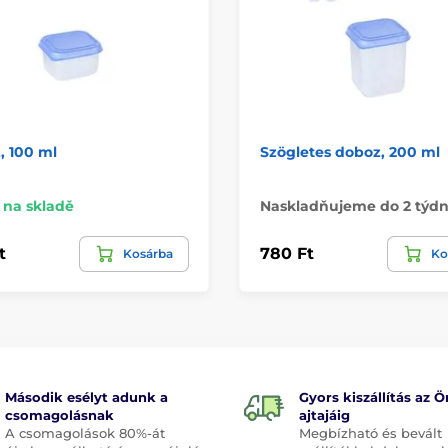
, 100 ml
Szögletes doboz, 200 ml
na skladě
Naskladňujeme do 2 týd
t
780 Ft
Kosárba
Ko
Második esélyt adunk a
Gyors kiszállítás az Ö
csomagolásnak
ajtajáig
A csomagolások 80%-át
Megbízható és bevált