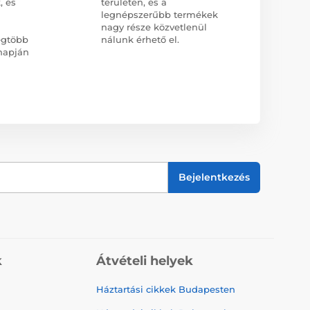
, és
területen, és a
legnépszerűbb termékek
nagy része közvetlenül
egtöbb
nálunk érhető el.
napján
Bejelentkezés
k
Átvételi helyek
Háztartási cikkek Budapesten