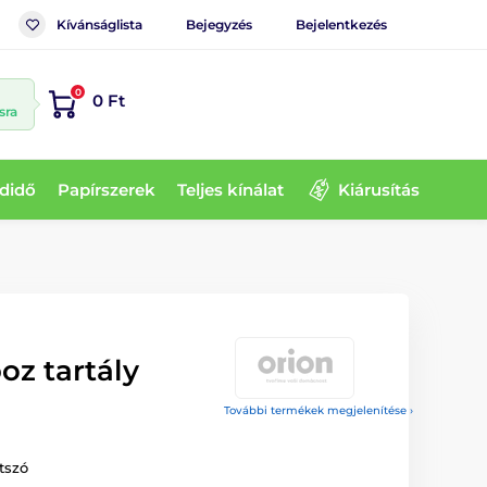
Kívánságlista
Bejegyzés
Bejelentkezés
0
0 Ft
sra
didő
Papírszerek
Teljes kínálat
Kiárusítás
z tartály
További termékek megjelenítése ›
tszó