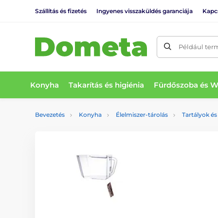
Szállítás és fizetés
Ingyenes visszaküldés garanciája
Kapc
Például ter
Konyha
Takarítás és higiénia
Fürdőszoba és 
Bevezetés
Konyha
Élelmiszer-tárolás
Tartályok é