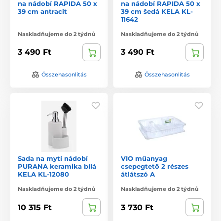
na nádobí RAPIDA 50 x
na nádobí RAPIDA 50 x
39 cm antracit
39 cm šedá KELA KL-
11642
Naskladňujeme do 2 týdnů
Naskladňujeme do 2 týdnů
3 490 Ft
3 490 Ft
Összehasonlítás
Összehasonlítás
Sada na mytí nádobí
VIO műanyag
PURANA keramika bílá
csepegtető 2 részes
KELA KL-12080
átlátszó A
Naskladňujeme do 2 týdnů
Naskladňujeme do 2 týdnů
10 315 Ft
3 730 Ft