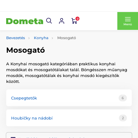
0
Menü
Bevezetés
Konyha
Mosogató
Mosogató
A Konyhai mosogató kategóriában praktikus konyhai
mosdókat és mosogatótálakat talál. Böngésszen műanyag
mosdók, mosogatótálak és konyhai mosdó kiegészítők
között.
Csepegtetők
6
Houbičky na nádobí
2