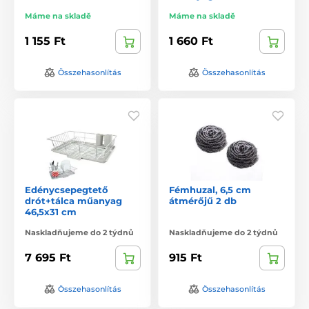
Máme na skladě
Máme na skladě
1 155 Ft
1 660 Ft
Összehasonlítás
Összehasonlítás
Edénycsepegtető
Fémhuzal, 6,5 cm
drót+tálca műanyag
átmérőjű 2 db
46,5x31 cm
Naskladňujeme do 2 týdnů
Naskladňujeme do 2 týdnů
7 695 Ft
915 Ft
Összehasonlítás
Összehasonlítás