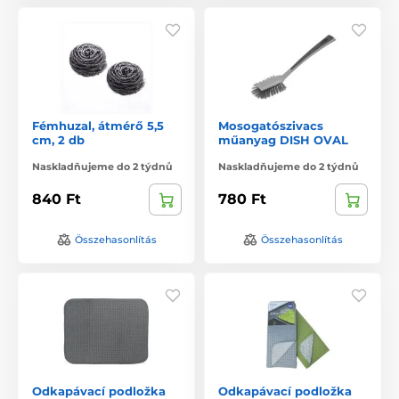
Fémhuzal, átmérő 5,5
Mosogatószivacs
cm, 2 db
műanyag DISH OVAL
Naskladňujeme do 2 týdnů
Naskladňujeme do 2 týdnů
840 Ft
780 Ft
Összehasonlítás
Összehasonlítás
Odkapávací podložka
Odkapávací podložka