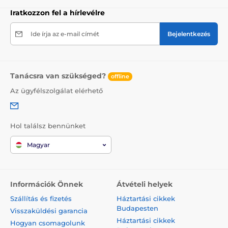
Iratkozzon fel a hírlevélre
Ide írja az e-mail címét
Bejelentkezés
Tanácsra van szükséged?
offline
Az ügyfélszolgálat elérhető
Hol találsz bennünket
Magyar
Információk Önnek
Átvételi helyek
Szállítás és fizetés
Háztartási cikkek
Budapesten
Visszaküldési garancia
Háztartási cikkek
Hogyan csomagolunk