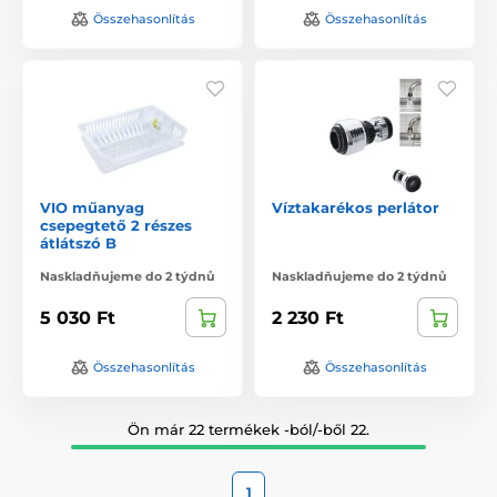
Összehasonlítás
Összehasonlítás
VIO műanyag
Víztakarékos perlátor
csepegtető 2 részes
átlátszó B
Naskladňujeme do 2 týdnů
Naskladňujeme do 2 týdnů
5 030 Ft
2 230 Ft
Összehasonlítás
Összehasonlítás
Ön már 22 termékek -ból/-ből 22.
1