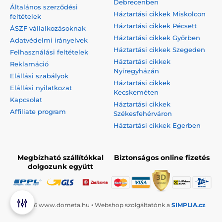
Debrecenben
Általános szerződési
Háztartási cikkek Miskolcon
feltételek
Háztartási cikkek Pécsett
ÁSZF vállalkozásoknak
Háztartási cikkek Győrben
Adatvédelmi irányelvek
Háztartási cikkek Szegeden
Felhasználási feltételek
Háztartási cikkek
Reklamáció
Nyíregyházán
Elállási szabályok
Háztartási cikkek
Elállási nyilatkozat
Kecskeméten
Kapcsolat
Háztartási cikkek
Affiliate program
Székesfehérváron
Háztartási cikkek Egerben
Megbízható szállítókkal
Biztonságos online fizetés
dolgozunk együtt
© 2026 www.dometa.hu ⦁ Webshop szolgáltatónk a
SIMPLIA.cz