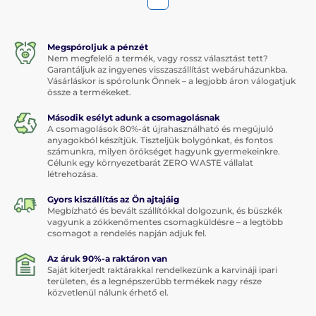
Megspóroljuk a pénzét
Nem megfelelő a termék, vagy rossz választást tett?
Garantáljuk az ingyenes visszaszállítást webáruházunkba.
Vásárláskor is spórolunk Önnek – a legjobb áron válogatjuk
össze a termékeket.
Második esélyt adunk a csomagolásnak
A csomagolások 80%-át újrahasználható és megújuló
anyagokból készítjük. Tiszteljük bolygónkat, és fontos
számunkra, milyen örökséget hagyunk gyermekeinkre.
Célunk egy környezetbarát ZERO WASTE vállalat
létrehozása.
Gyors kiszállítás az Ön ajtajáig
Megbízható és bevált szállítókkal dolgozunk, és büszkék
vagyunk a zökkenőmentes csomagküldésre – a legtöbb
csomagot a rendelés napján adjuk fel.
Az áruk 90%-a raktáron van
Saját kiterjedt raktárakkal rendelkezünk a karvináji ipari
területen, és a legnépszerűbb termékek nagy része
közvetlenül nálunk érhető el.