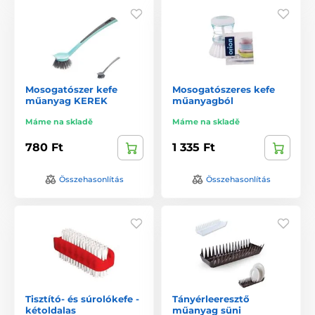
Mosogatószer kefe
Mosogatószeres kefe
műanyag KEREK
műanyagból
Máme na skladě
Máme na skladě
780 Ft
1 335 Ft
Összehasonlítás
Összehasonlítás
Tisztító- és súrolókefe -
Tányérleeresztő
kétoldalas
műanyag süni