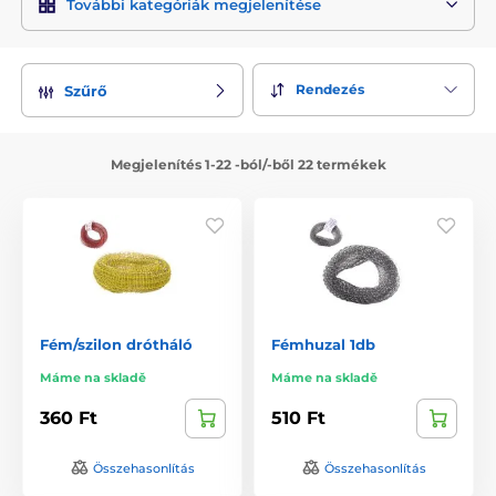
További kategóriák megjelenítése
Rendezés
Szűrő
Megjelenítés 1-22 -ból/-ből 22 termékek
Fém/szilon drótháló
Fémhuzal 1db
Máme na skladě
Máme na skladě
360 Ft
510 Ft
Összehasonlítás
Összehasonlítás