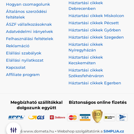
Háztartási cikkek
Hogyan csomagolunk
Debrecenben
Általános szerződési
Háztartási cikkek Miskolcon
feltételek
Háztartási cikkek Pécsett
ÁSZF vállalkozásoknak
Háztartási cikkek Győrben
Adatvédelmi irányelvek
Háztartási cikkek Szegeden
Felhasználási feltételek
Háztartási cikkek
Reklamáció
Nyíregyházán
Elállási szabályok
Háztartási cikkek
Elállási nyilatkozat
Kecskeméten
Kapcsolat
Háztartási cikkek
Affiliate program
Székesfehérváron
Háztartási cikkek Egerben
Megbízható szállítókkal
Biztonságos online fizetés
dolgozunk együtt
© 2026 www.dometa.hu ⦁ Webshop szolgáltatónk a
SIMPLIA.cz