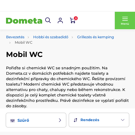
0
Menü
Bevezetés
Hobbi és szabadidő
Grillezés és kemping
Mobil WC
Mobil WC
Pořiďte si chemické WC se snadným použitím. Na
Dometa.cz v domácích potřebách najdete toalety a
dezinfekční přípravky do chemického WC. Řešíte provizorní
toaletu? Moderní chemické WC představuje vhodnou
alternativu pro chaty, chalupy nebo během rekonstrukce. K
dispozici je celý komplet chemické toalety včetně
dezinfekčního prostředku. Právě dezinfekce se vyplatí pořídit
do zásoby.
Rendezés
Szűrő