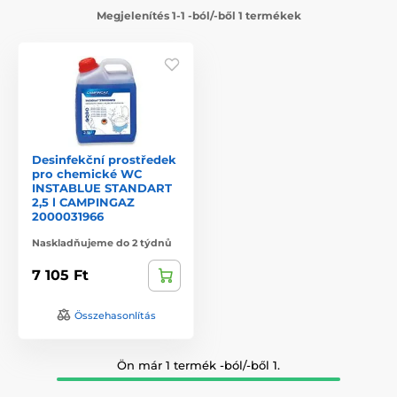
Megjelenítés 1-1 -ból/-ből 1 termékek
Desinfekční prostředek
pro chemické WC
INSTABLUE STANDART
2,5 l CAMPINGAZ
2000031966
Naskladňujeme do 2 týdnů
7 105 Ft
Összehasonlítás
Ön már 1 termék -ból/-ből 1.