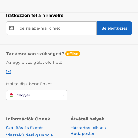
Iratkozzon fel a hírlevélre
Ide írja az e-mail címét
Bejelentkezés
Tanácsra van szükséged?
offline
Az ügyfélszolgálat elérhető
Hol találsz bennünket
Magyar
Információk Önnek
Átvételi helyek
Szállítás és fizetés
Háztartási cikkek
Budapesten
Visszaküldési garancia