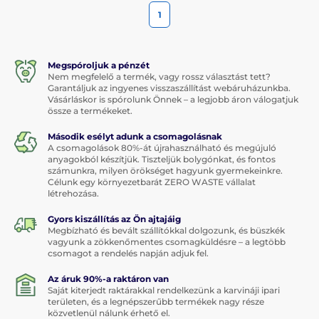
1
Megspóroljuk a pénzét
Nem megfelelő a termék, vagy rossz választást tett?
Garantáljuk az ingyenes visszaszállítást webáruházunkba.
Vásárláskor is spórolunk Önnek – a legjobb áron válogatjuk
össze a termékeket.
Második esélyt adunk a csomagolásnak
A csomagolások 80%-át újrahasználható és megújuló
anyagokból készítjük. Tiszteljük bolygónkat, és fontos
számunkra, milyen örökséget hagyunk gyermekeinkre.
Célunk egy környezetbarát ZERO WASTE vállalat
létrehozása.
Gyors kiszállítás az Ön ajtajáig
Megbízható és bevált szállítókkal dolgozunk, és büszkék
vagyunk a zökkenőmentes csomagküldésre – a legtöbb
csomagot a rendelés napján adjuk fel.
Az áruk 90%-a raktáron van
Saját kiterjedt raktárakkal rendelkezünk a karvináji ipari
területen, és a legnépszerűbb termékek nagy része
közvetlenül nálunk érhető el.