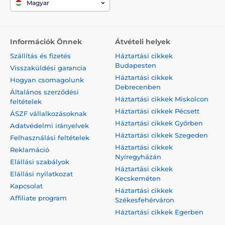
Magyar
Információk Önnek
Átvételi helyek
Szállítás és fizetés
Háztartási cikkek
Budapesten
Visszaküldési garancia
Háztartási cikkek
Hogyan csomagolunk
Debrecenben
Általános szerződési
Háztartási cikkek Miskolcon
feltételek
Háztartási cikkek Pécsett
ÁSZF vállalkozásoknak
Háztartási cikkek Győrben
Adatvédelmi irányelvek
Háztartási cikkek Szegeden
Felhasználási feltételek
Háztartási cikkek
Reklamáció
Nyíregyházán
Elállási szabályok
Háztartási cikkek
Elállási nyilatkozat
Kecskeméten
Kapcsolat
Háztartási cikkek
Affiliate program
Székesfehérváron
Háztartási cikkek Egerben