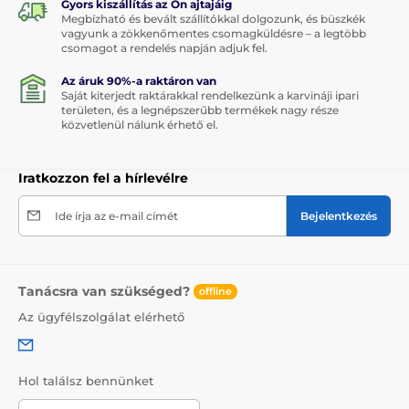
Gyors kiszállítás az Ön ajtajáig
Megbízható és bevált szállítókkal dolgozunk, és büszkék
vagyunk a zökkenőmentes csomagküldésre – a legtöbb
csomagot a rendelés napján adjuk fel.
Az áruk 90%-a raktáron van
Saját kiterjedt raktárakkal rendelkezünk a karvináji ipari
területen, és a legnépszerűbb termékek nagy része
közvetlenül nálunk érhető el.
Iratkozzon fel a hírlevélre
Ide írja az e-mail címét
Bejelentkezés
Tanácsra van szükséged?
offline
Az ügyfélszolgálat elérhető
Hol találsz bennünket