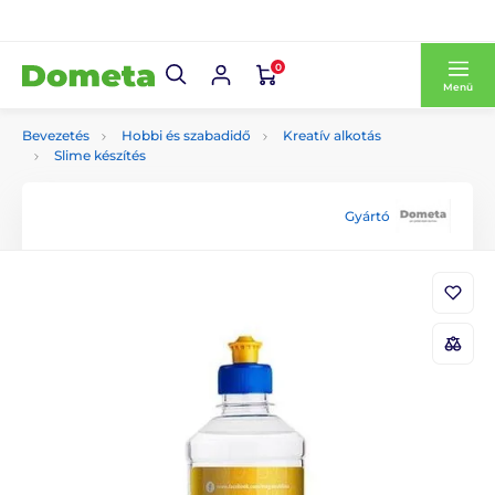
0
Menü
Bevezetés
Hobbi és szabadidő
Kreatív alkotás
Slime készítés
Gyártó