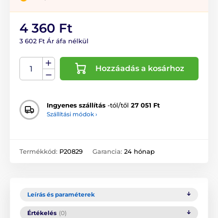
4 360 Ft
3 602 Ft Ár áfa nélkül
Hozzáadás a kosárhoz
Ingyenes szállítás
-tól/től
27 051 Ft
Szállítási módok ›
Termékkód:
P20829
Garancia:
24 hónap
Leírás és paraméterek
Értékelés
(0)