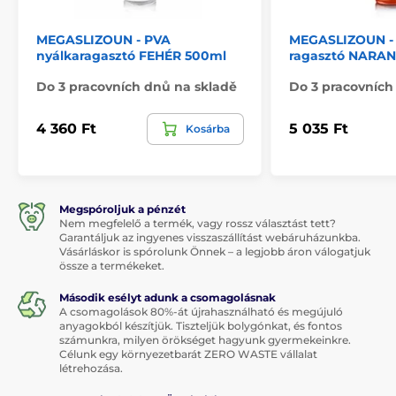
MEGASLIZOUN - PVA
MEGASLIZOUN - 
nyálkaragasztó FEHÉR 500ml
ragasztó NARA
Do 3 pracovních dnů na skladě
Do 3 pracovních
4 360 Ft
5 035 Ft
Kosárba
Megspóroljuk a pénzét
Nem megfelelő a termék, vagy rossz választást tett?
Garantáljuk az ingyenes visszaszállítást webáruházunkba.
Vásárláskor is spórolunk Önnek – a legjobb áron válogatjuk
össze a termékeket.
Második esélyt adunk a csomagolásnak
A csomagolások 80%-át újrahasználható és megújuló
anyagokból készítjük. Tiszteljük bolygónkat, és fontos
számunkra, milyen örökséget hagyunk gyermekeinkre.
Célunk egy környezetbarát ZERO WASTE vállalat
létrehozása.