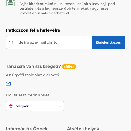
Saját kiterjedt raktárakkal rendelkezünk a karvináji ipari
területen, és a legnépszerűbb termékek nagy része
közvetlenül nálunk érhető el.
Iratkozzon fel a hírlevélre
Ide írja az e-mail címét
Bejelentkezés
Tanácsra van szükséged?
offline
Az ügyfélszolgálat elérhető
Hol találsz bennünket
Magyar
Információk Önnek
Átvételi helyek