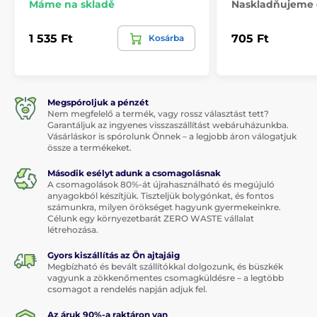
Máme na skladě
Naskladňujeme 
1 535 Ft
705 Ft
Kosárba
Megspóroljuk a pénzét
Nem megfelelő a termék, vagy rossz választást tett?
Garantáljuk az ingyenes visszaszállítást webáruházunkba.
Vásárláskor is spórolunk Önnek – a legjobb áron válogatjuk
össze a termékeket.
Második esélyt adunk a csomagolásnak
A csomagolások 80%-át újrahasználható és megújuló
anyagokból készítjük. Tiszteljük bolygónkat, és fontos
számunkra, milyen örökséget hagyunk gyermekeinkre.
Célunk egy környezetbarát ZERO WASTE vállalat
létrehozása.
Gyors kiszállítás az Ön ajtajáig
Megbízható és bevált szállítókkal dolgozunk, és büszkék
vagyunk a zökkenőmentes csomagküldésre – a legtöbb
csomagot a rendelés napján adjuk fel.
Az áruk 90%-a raktáron van