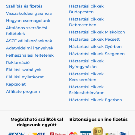
Szállítás és fizetés
Háztartási cikkek
Budapesten
Visszaküldési garancia
Háztartási cikkek
Hogyan csomagolunk
Debrecenben
Általános szerződési
Háztartási cikkek Miskolcon
feltételek
Háztartási cikkek Pécsett
ÁSZF vállalkozásoknak
Háztartási cikkek Győrben
Adatvédelmi irányelvek
Háztartási cikkek Szegeden
Felhasználási feltételek
Háztartási cikkek
Reklamáció
Nyíregyházán
Elállási szabályok
Háztartási cikkek
Elállási nyilatkozat
Kecskeméten
Kapcsolat
Háztartási cikkek
Affiliate program
Székesfehérváron
Háztartási cikkek Egerben
Megbízható szállítókkal
Biztonságos online fizetés
dolgozunk együtt