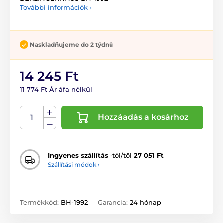
További információk ›
Naskladňujeme do 2 týdnů
14 245 Ft
11 774 Ft Ár áfa nélkül
Hozzáadás a kosárhoz
Ingyenes szállítás
-tól/től
27 051 Ft
Szállítási módok ›
Termékkód:
BH-1992
Garancia:
24 hónap