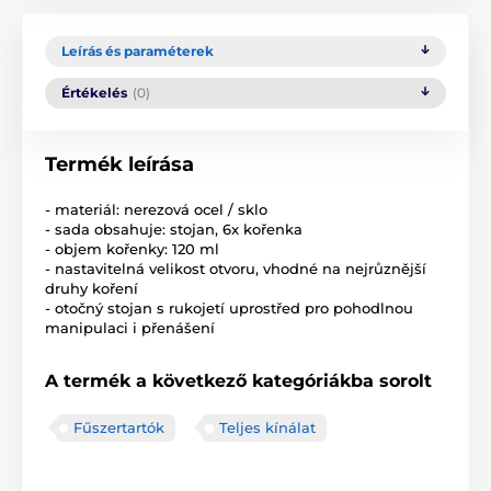
Leírás és paraméterek
Értékelés
(0)
Termék leírása
- materiál: nerezová ocel / sklo
- sada obsahuje: stojan, 6x kořenka
- objem kořenky: 120 ml
- nastavitelná velikost otvoru, vhodné na nejrůznější
druhy koření
- otočný stojan s rukojetí uprostřed pro pohodlnou
manipulaci i přenášení
A termék a következő kategóriákba sorolt
Fűszertartók
Teljes kínálat