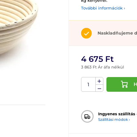
kg kenyérrel.
További információk ›
Naskladňujeme d
4 675 Ft
3 863 Ft Ár áfa nélkül
H
Ingyenes szállítás
Szállítási módok ›