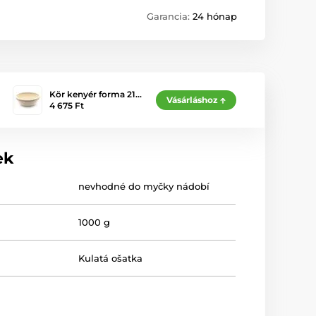
Garancia:
24 hónap
Kör kenyér forma 21…
Vásárláshoz
4 675 Ft
ek
nevhodné do myčky nádobí
1000 g
Kulatá ošatka