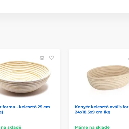
 forma - kelesztő 25 cm
Kenyér kelesztő ovális fo
g)
24x18,5x9 cm 1kg
na skladě
Máme na skladě