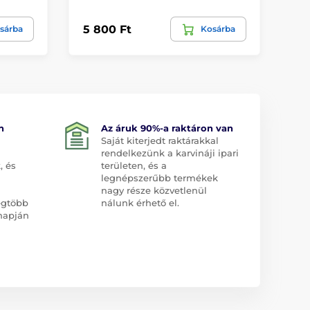
5 800 Ft
5 
sárba
Kosárba
n
Az áruk 90%-a raktáron van
Saját kiterjedt raktárakkal
rendelkezünk a karvináji ipari
, és
területen, és a
legnépszerűbb termékek
nagy része közvetlenül
egtöbb
nálunk érhető el.
napján