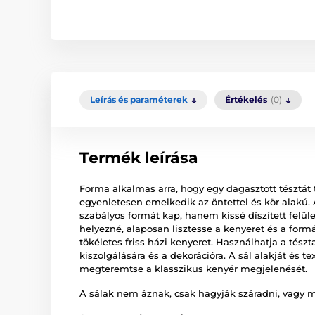
Leírás és paraméterek
Értékelés
(0)
Termék leírása
Forma alkalmas arra, hogy egy dagasztott tésztát 
egyenletesen emelkedik az öntettel és kör alakú
szabályos formát kap, hanem kissé díszített felület
helyezné, alaposan lisztesse a kenyeret és a formá
tökéletes friss házi kenyeret. Használhatja a tészt
kiszolgálására és a dekorációra. A sál alakját és t
megteremtse a klasszikus kenyér megjelenését.
A sálak nem áznak, csak hagyják száradni, vagy me