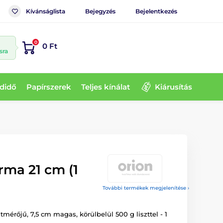
Kívánságlista
Bejegyzés
Bejelentkezés
0
0 Ft
sra
didő
Papírszerek
Teljes kínálat
Kiárusítás
rma 21 cm (1
További termékek megjelenítése ›
mérőjű, 7,5 cm magas, körülbelül 500 g liszttel - 1