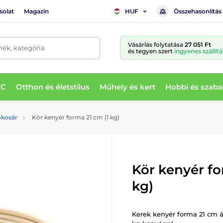
solat
Magazin
Összehasonlítás
HUF
Vásárlás folytatása
27 051 Ft
mék, kategória
és tegyen szert
ingyenes szállítá
WC
Otthon és életstílus
Műhely és kert
Hobbi és szaba
őkosár
Kör kenyér forma 21 cm (1 kg)
Kör kenyér fo
kg)
Kerek kenyér forma 21 cm át