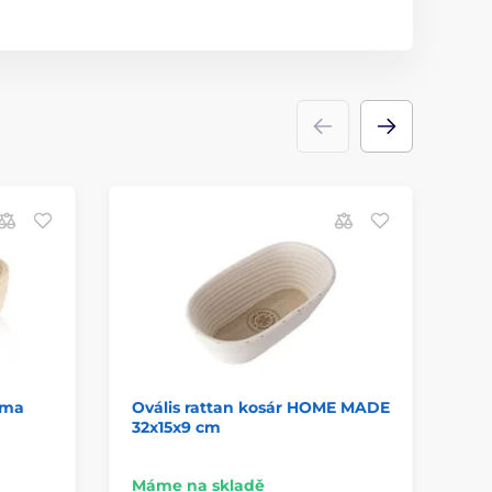
rma
Ovális rattan kosár HOME MADE
Ra
32x15x9 cm
32
Máme na skladě
Má