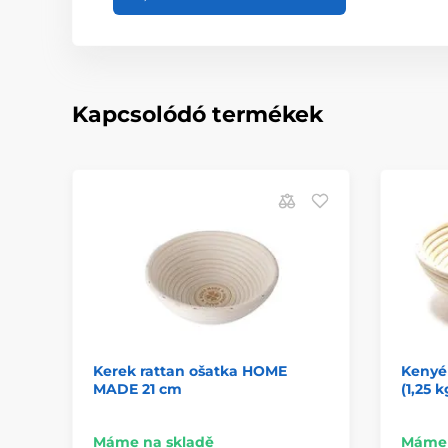
Kapcsolódó termékek
Kerek rattan ošatka HOME
Kenyér
MADE 21 cm
(1,25 k
Máme na skladě
Máme 