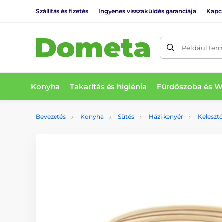
Szállítás és fizetés
Ingyenes visszaküldés garanciája
Kapc
Például ter
Konyha
Takarítás és higiénia
Fürdőszoba és 
Bevezetés
Konyha
Sütés
Házi kenyér
Keleszt