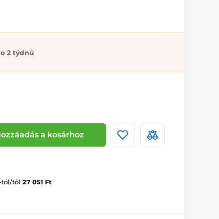
o 2 týdnů
ozzáadás a kosárhoz
-tól/től
27 051 Ft