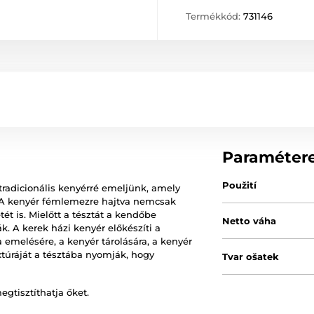
Termékkód:
731146
Paraméter
Použití
tradicionális kenyérré emeljünk, amely
. A kenyér fémlemezre hajtva nemcsak
ét is. Mielőtt a tésztát a kendőbe
Netto váha
k. A kerek házi kenyér előkészíti a
a emelésére, a kenyér tárolására, a kenyér
extúráját a tésztába nyomják, hogy
Tvar ošatek
gtisztíthatja őket.