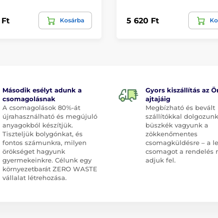
 Ft
5 620 Ft
Kosárba
Ko
Második esélyt adunk a
Gyors kiszállítás az Ö
csomagolásnak
ajtajáig
A csomagolások 80%-át
Megbízható és bevált
újrahasználható és megújuló
szállítókkal dolgozunk
anyagokból készítjük.
büszkék vagyunk a
Tiszteljük bolygónkat, és
zökkenőmentes
fontos számunkra, milyen
csomagküldésre – a l
örökséget hagyunk
csomagot a rendelés 
gyermekeinkre. Célunk egy
adjuk fel.
környezetbarát ZERO WASTE
vállalat létrehozása.