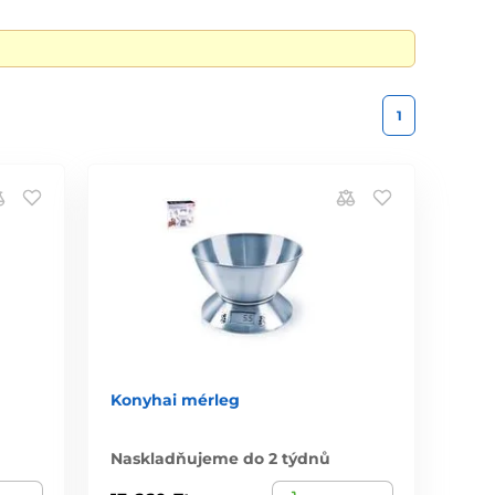
1
Konyhai mérleg
Naskladňujeme do 2 týdnů