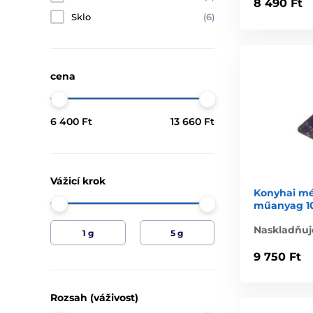
8 490 Ft
Sklo
(6)
cena
6 400 Ft
13 660 Ft
Vážicí krok
Konyhai mér
műanyag 1
Naskladňuj
9 750 Ft
Rozsah (váživost)