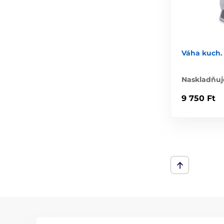
Váha kuch. 
Naskladňuj
9 750 Ft