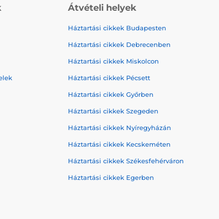
k
Átvételi helyek
Háztartási cikkek Budapesten
Háztartási cikkek Debrecenben
Háztartási cikkek Miskolcon
elek
Háztartási cikkek Pécsett
Háztartási cikkek Győrben
Háztartási cikkek Szegeden
Háztartási cikkek Nyíregyházán
Háztartási cikkek Kecskeméten
Háztartási cikkek Székesfehérváron
Háztartási cikkek Egerben