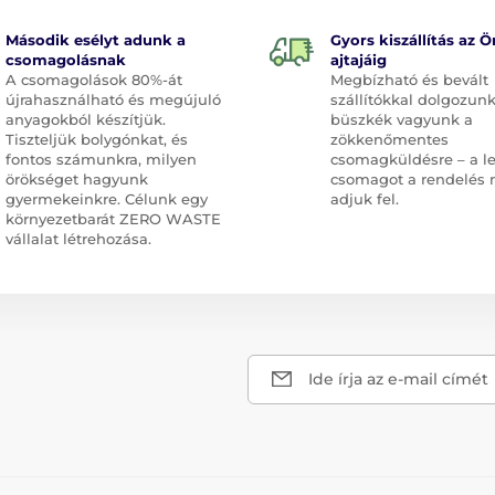
Második esélyt adunk a
Gyors kiszállítás az Ö
csomagolásnak
ajtajáig
A csomagolások 80%-át
Megbízható és bevált
újrahasználható és megújuló
szállítókkal dolgozunk
anyagokból készítjük.
büszkék vagyunk a
Tiszteljük bolygónkat, és
zökkenőmentes
fontos számunkra, milyen
csomagküldésre – a l
örökséget hagyunk
csomagot a rendelés 
gyermekeinkre. Célunk egy
adjuk fel.
környezetbarát ZERO WASTE
vállalat létrehozása.
Ide írja az e-mail címét