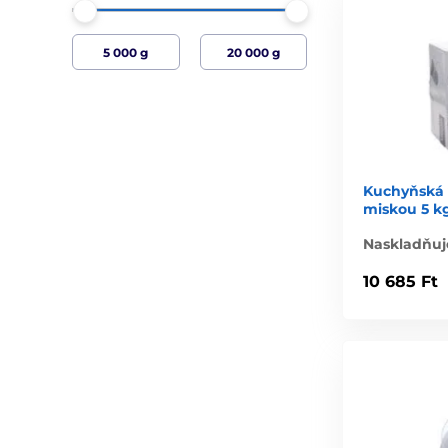
Kuchyňská v
miskou 5 k
Naskladňuj
10 685 Ft