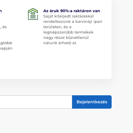
n
Az áruk 90%-a raktáron van
Saját kiterjedt raktárakkal
rendelkezünk a karvináji ipari
, és
területen, és a
legnépszerűbb termékek
nagy része közvetlenül
egtöbb
nálunk érhető el.
napján
Bejelentkezés