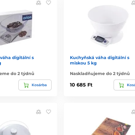
áha digitální s
Kuchyňská váha digitální s
g
miskou 5 kg
eme do 2 týdnů
Naskladňujeme do 2 týdnů
10 685 Ft
Kosárba
Kos