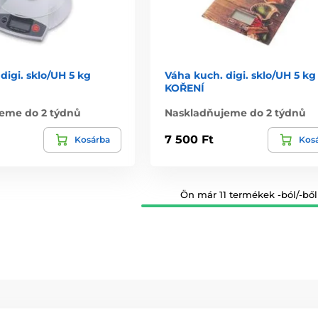
digi. sklo/UH 5 kg
Váha kuch. digi. sklo/UH 5 kg
KOŘENÍ
eme do 2 týdnů
Naskladňujeme do 2 týdnů
7 500 Ft
Kosárba
Kos
Ön már 11 termékek -ból/-ből 