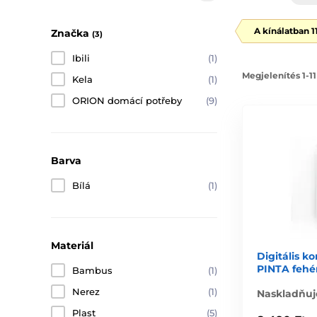
A kínálatban 
Značka
(3)
Ibili
(1)
Megjelenítés 1-11
Kela
(1)
ORION domácí potřeby
(9)
Barva
Bílá
(1)
Materiál
Digitális k
PINTA fehé
Bambus
(1)
Nerez
(1)
Naskladňuj
Plast
(5)