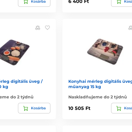
6 400 Ft
Kosárba
Kos
leg digitális üveg /
Konyhai mérleg digitális üveg
0 kg
műanyag 15 kg
eme do 2 týdnů
Naskladňujeme do 2 týdnů
10 505 Ft
Kosárba
Kos