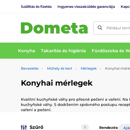
Szállítás és fizetés
Ingyenes visszaküldés garanciája
Kapc
Például ter
Konyha
Takarítás és higiénia
Fürdőszoba és 
Bevezetés
Műhely és kert
Mérlegek
Konyhai mérl
Konyhai mérlegek
Kvalitní kuchyňské váhy pro přesné pečení a vaření. Na
kuchyňské váhy. S dodržením správného postupu recept
vaření a pečení.
Szűrő
11
Rendezés:
Ajá