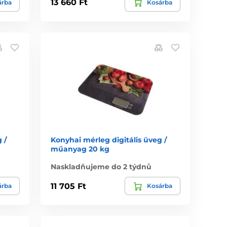
13 660 Ft
árba
Kosárba
 /
Konyhai mérleg digitális üveg /
műanyag 20 kg
Naskladňujeme do 2 týdnů
11 705 Ft
árba
Kosárba