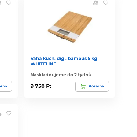
Váha kuch. digi. bambus 5 kg
WHITELINE
Naskladňujeme do 2 týdnů
9 750 Ft
árba
Kosárba