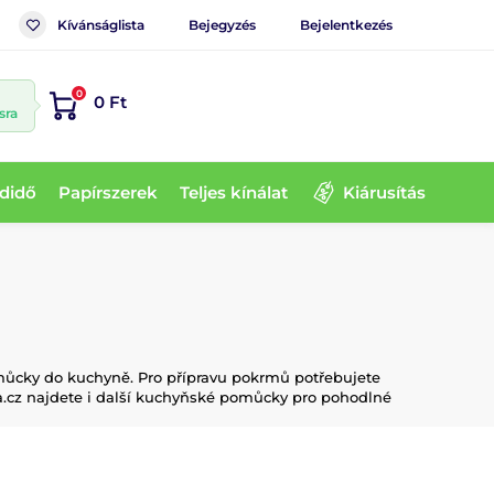
Kívánságlista
Bejegyzés
Bejelentkezés
0
0 Ft
sra
didő
Papírszerek
Teljes kínálat
Kiárusítás
omůcky do kuchyně. Pro přípravu pokrmů potřebujete
.cz najdete i další kuchyňské pomůcky pro pohodlné