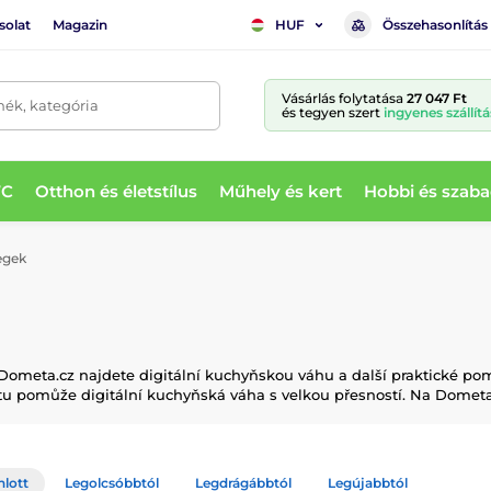
solat
Magazin
Összehasonlítás
HUF
Vásárlás folytatása
27 047 Ft
mék, kategória
és tegyen szert
ingyenes szállítá
WC
Otthon és életstílus
Műhely és kert
Hobbi és szaba
egek
 Dometa.cz najdete digitální kuchyňskou váhu a další praktické p
u pomůže digitální kuchyňská váha s velkou přesností. Na Dometa
nlott
Legolcsóbbtól
Legdrágábbtól
Legújabbtól