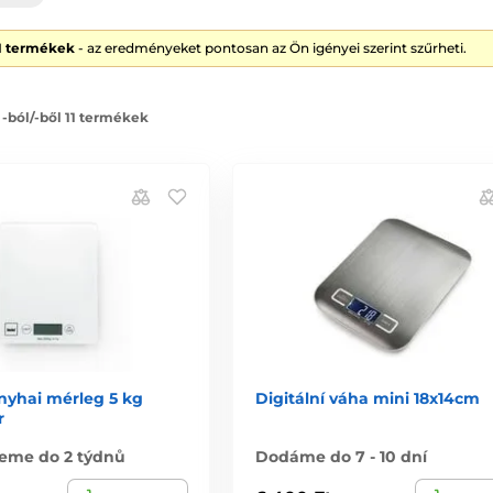
11 termékek
- az eredményeket pontosan az Ön igényei szerint szűrheti.
 -ból/-ből 11 termékek
onyhai mérleg 5 kg
Digitální váha mini 18x14cm
r
eme do 2 týdnů
Dodáme do 7 - 10 dní