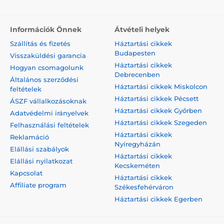
Információk Önnek
Átvételi helyek
Szállítás és fizetés
Háztartási cikkek
Budapesten
Visszaküldési garancia
Háztartási cikkek
Hogyan csomagolunk
Debrecenben
Általános szerződési
Háztartási cikkek Miskolcon
feltételek
Háztartási cikkek Pécsett
ÁSZF vállalkozásoknak
Háztartási cikkek Győrben
Adatvédelmi irányelvek
Háztartási cikkek Szegeden
Felhasználási feltételek
Háztartási cikkek
Reklamáció
Nyíregyházán
Elállási szabályok
Háztartási cikkek
Elállási nyilatkozat
Kecskeméten
Kapcsolat
Háztartási cikkek
Affiliate program
Székesfehérváron
Háztartási cikkek Egerben