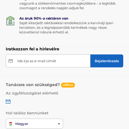
vagyunk a zökkenőmentes csomagküldésre – a legtöbb
csomagot a rendelés napján adjuk fel.
Az áruk 90%-a raktáron van
Saját kiterjedt raktárakkal rendelkezünk a karvináji ipari
területen, és a legnépszerűbb termékek nagy része
közvetlenül nálunk érhető el.
Iratkozzon fel a hírlevélre
Ide írja az e-mail címét
Bejelentkezés
Tanácsra van szükséged?
offline
Az ügyfélszolgálat elérhető
Hol találsz bennünket
Magyar