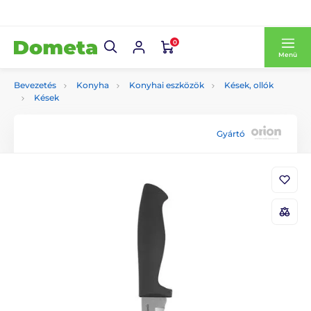
0
Menü
Bevezetés
Konyha
Konyhai eszközök
Kések, ollók
Kések
Gyártó