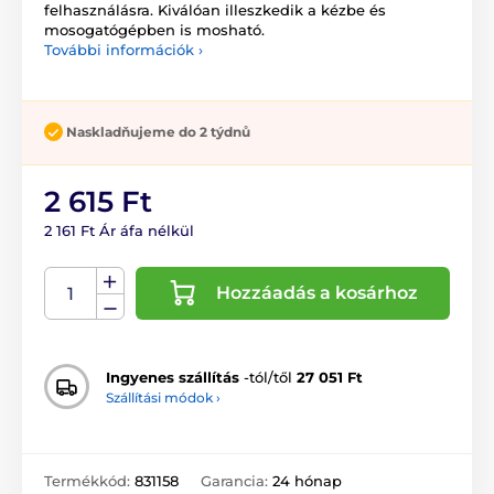
felhasználásra. Kiválóan illeszkedik a kézbe és
mosogatógépben is mosható.
További információk ›
Naskladňujeme do 2 týdnů
2 615 Ft
2 161 Ft Ár áfa nélkül
Hozzáadás a kosárhoz
Ingyenes szállítás
-tól/től
27 051 Ft
Szállítási módok ›
Termékkód:
831158
Garancia:
24 hónap