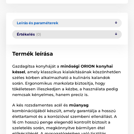
Leírás és paraméterek
Értékelés
(0)
Termék leírása
Gazdagítsa konyháját a
minőségi ORION konyhai
késsel
, amely klasszikus kialakításának köszönhetően
széles körben alkalmazható a kulináris kalandok
során. Ergonomikus
markolata
biztosítja, hogy
tökéletesen illeszkedjen a kézbe, a használata pedig
nemcsak kényelmes, hanem precíz is.
A kés rozsdamentes acél és
műanyag
kombinációjából készült, amely garantálja a hosszú
élettartamot és a korrózióval szembeni ellenállást. A
16 cm hosszú penge elegendő kontrollt biztosít a
szeletelés során, megkönnyítve bármilyen étel
előkészítését. A mosogatógépben való tisztítás