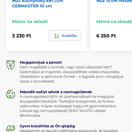
Nůž kuchyňský ker./UH
Nůž 13 cm HERN
CERMASTER 10 cm
Máme na skladě
Máme na skladě
3 230 Ft
6 250 Ft
Kosárba
Megspóroljuk a pénzét
Nem megfelelő a termék, vagy rossz választást tett?
Garantáljuk az ingyenes visszaszállítást webáruházunkba.
Vásárláskor is spórolunk Önnek – a legjobb áron válogatjuk
össze a termékeket.
Második esélyt adunk a csomagolásnak
A csomagolások 80%-át újrahasználható és megújuló
anyagokból készítjük. Tiszteljük bolygónkat, és fontos
számunkra, milyen örökséget hagyunk gyermekeinkre.
Célunk egy környezetbarát ZERO WASTE vállalat
létrehozása.
Gyors kiszállítás az Ön ajtajáig
Megbízható és bevált szállítókkal dolgozunk, és büszkék