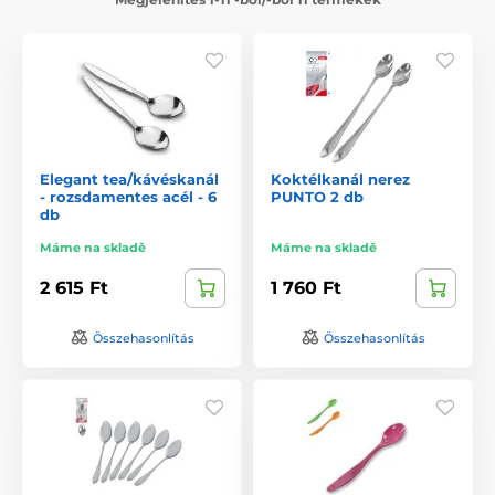
Elegant tea/kávéskanál
Koktélkanál nerez
- rozsdamentes acél - 6
PUNTO 2 db
db
Máme na skladě
Máme na skladě
2 615 Ft
1 760 Ft
Összehasonlítás
Összehasonlítás