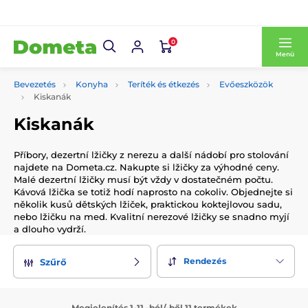
0
Menü
Bevezetés
Konyha
Teríték és étkezés
Evőeszközök
Kiskanák
Kiskanák
Příbory, dezertní lžičky z nerezu a další nádobí pro stolování
najdete na Dometa.cz. Nakupte si lžičky za výhodné ceny.
Malé dezertní lžičky musí být vždy v dostatečném počtu.
Kávová lžička se totiž hodí naprosto na cokoliv. Objednejte si
několik kusů dětských lžiček, praktickou koktejlovou sadu,
nebo lžičku na med. Kvalitní nerezové lžičky se snadno myjí
a dlouho vydrží.
Rendezés
Szűrő
Megjelenítés 1-11 -ból/-ből 11 termékek