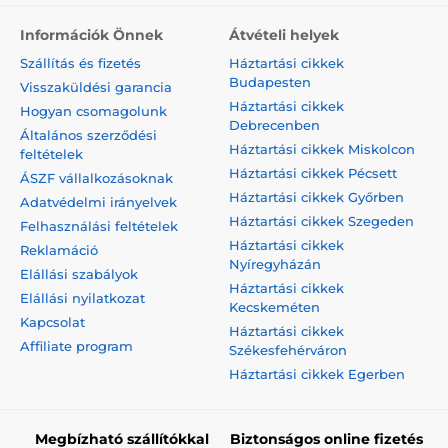
Információk Önnek
Átvételi helyek
Szállítás és fizetés
Háztartási cikkek
Budapesten
Visszaküldési garancia
Háztartási cikkek
Hogyan csomagolunk
Debrecenben
Általános szerződési
Háztartási cikkek Miskolcon
feltételek
Háztartási cikkek Pécsett
ÁSZF vállalkozásoknak
Háztartási cikkek Győrben
Adatvédelmi irányelvek
Háztartási cikkek Szegeden
Felhasználási feltételek
Háztartási cikkek
Reklamáció
Nyíregyházán
Elállási szabályok
Háztartási cikkek
Elállási nyilatkozat
Kecskeméten
Kapcsolat
Háztartási cikkek
Affiliate program
Székesfehérváron
Háztartási cikkek Egerben
Megbízható szállítókkal
Biztonságos online fizetés