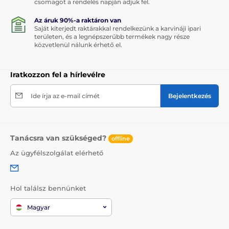
csomagot a rendelés napján adjuk fel.
Az áruk 90%-a raktáron van
Saját kiterjedt raktárakkal rendelkezünk a karvináji ipari
területen, és a legnépszerűbb termékek nagy része
közvetlenül nálunk érhető el.
Iratkozzon fel a hírlevélre
Ide írja az e-mail címét
Bejelentkezés
Tanácsra van szükséged?
offline
Az ügyfélszolgálat elérhető
Hol találsz bennünket
Magyar