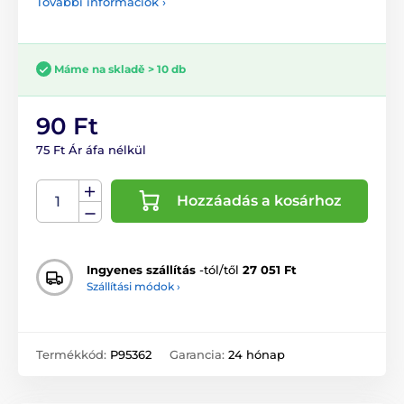
További információk ›
Máme na skladě > 10 db
90 Ft
75 Ft Ár áfa nélkül
Hozzáadás a kosárhoz
Ingyenes szállítás
-tól/től
27 051 Ft
Szállítási módok ›
Termékkód:
P95362
Garancia:
24 hónap