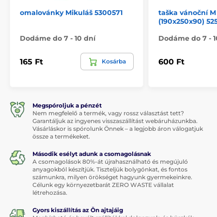
omalovánky Mikuláš 5300571
taška vánoční M
(190x250x90) 52
Dodáme do 7 - 10 dní
Dodáme do 7 - 1
165 Ft
600 Ft
Kosárba
Megspóroljuk a pénzét
Nem megfelelő a termék, vagy rossz választást tett?
Garantáljuk az ingyenes visszaszállítást webáruházunkba.
Vásárláskor is spórolunk Önnek – a legjobb áron válogatjuk
össze a termékeket.
Második esélyt adunk a csomagolásnak
A csomagolások 80%-át újrahasználható és megújuló
anyagokból készítjük. Tiszteljük bolygónkat, és fontos
számunkra, milyen örökséget hagyunk gyermekeinkre.
Célunk egy környezetbarát ZERO WASTE vállalat
létrehozása.
Gyors kiszállítás az Ön ajtajáig