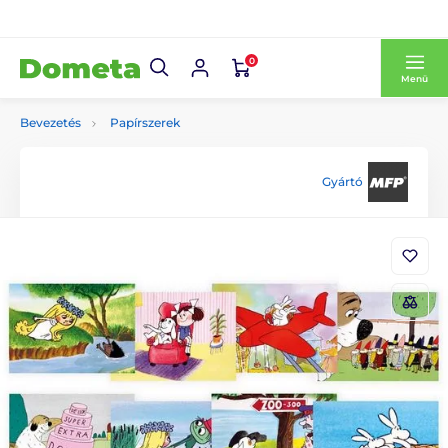
0
Menü
Bevezetés
Papírszerek
Gyártó