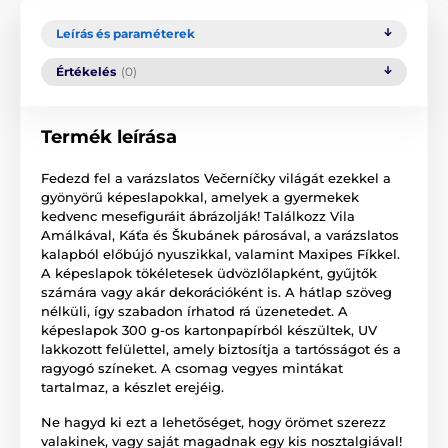
Leírás és paraméterek
Értékelés
(0)
Termék leírása
Fedezd fel a varázslatos Večerníčky világát ezekkel a
gyönyörű képeslapokkal, amelyek a gyermekek
kedvenc mesefiguráit ábrázolják! Találkozz Vila
Amálkával, Káťa és Škubánek párosával, a varázslatos
kalapból előbújó nyuszikkal, valamint Maxipes Fíkkel.
A képeslapok tökéletesek üdvözlőlapként, gyűjtők
számára vagy akár dekorációként is. A hátlap szöveg
nélküli, így szabadon írhatod rá üzenetedet. A
képeslapok 300 g-os kartonpapírból készültek, UV
lakkozott felülettel, amely biztosítja a tartósságot és a
ragyogó színeket. A csomag vegyes mintákat
tartalmaz, a készlet erejéig.
Ne hagyd ki ezt a lehetőséget, hogy örömet szerezz
valakinek, vagy saját magadnak egy kis nosztalgiával!