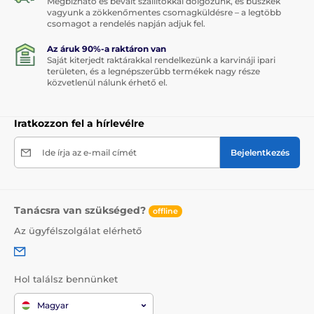
Megbízható és bevált szállítókkal dolgozunk, és büszkék
vagyunk a zökkenőmentes csomagküldésre – a legtöbb
csomagot a rendelés napján adjuk fel.
Az áruk 90%-a raktáron van
Saját kiterjedt raktárakkal rendelkezünk a karvináji ipari
területen, és a legnépszerűbb termékek nagy része
közvetlenül nálunk érhető el.
Iratkozzon fel a hírlevélre
Ide írja az e-mail címét
Bejelentkezés
Tanácsra van szükséged?
offline
Az ügyfélszolgálat elérhető
Hol találsz bennünket
Magyar