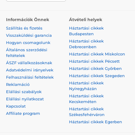
Információk Önnek
Átvételi helyek
Szállítás és fizetés
Háztartási cikkek
Budapesten
Visszaküldési garancia
Háztartási cikkek
Hogyan csomagolunk
Debrecenben
Általános szerződési
Háztartási cikkek Miskolcon
feltételek
Háztartási cikkek Pécsett
ÁSZF vállalkozásoknak
Háztartási cikkek Győrben
Adatvédelmi irányelvek
Háztartási cikkek Szegeden
Felhasználási feltételek
Háztartási cikkek
Reklamáció
Nyíregyházán
Elállási szabályok
Háztartási cikkek
Elállási nyilatkozat
Kecskeméten
Kapcsolat
Háztartási cikkek
Affiliate program
Székesfehérváron
Háztartási cikkek Egerben