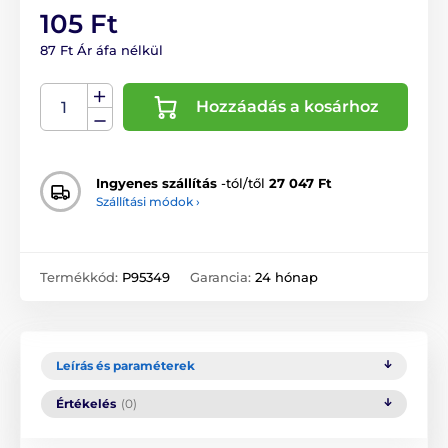
105 Ft
87 Ft Ár áfa nélkül
Hozzáadás a kosárhoz
Ingyenes szállítás
-tól/től
27 047 Ft
Szállítási módok ›
Termékkód:
P95349
Garancia:
24 hónap
Leírás és paraméterek
Értékelés
(0)