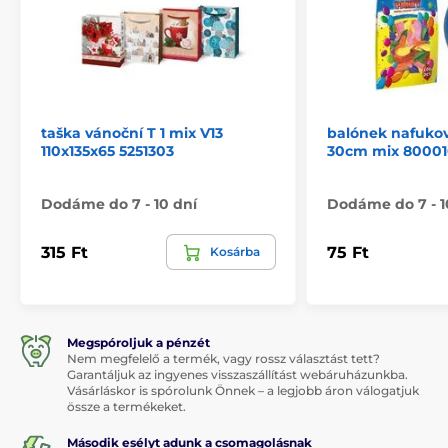
taška vánoční T 1 mix V13
balónek nafukov
110x135x65 5251303
30cm mix 80001
Dodáme do 7 - 10 dní
Dodáme do 7 - 1
315 Ft
75 Ft
Kosárba
Megspóroljuk a pénzét
Nem megfelelő a termék, vagy rossz választást tett?
Garantáljuk az ingyenes visszaszállítást webáruházunkba.
Vásárláskor is spórolunk Önnek – a legjobb áron válogatjuk
össze a termékeket.
Második esélyt adunk a csomagolásnak