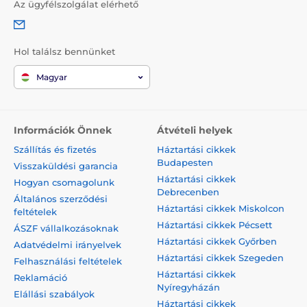
Az ügyfélszolgálat elérhető
Hol találsz bennünket
Magyar
Információk Önnek
Átvételi helyek
Szállítás és fizetés
Háztartási cikkek
Budapesten
Visszaküldési garancia
Háztartási cikkek
Hogyan csomagolunk
Debrecenben
Általános szerződési
Háztartási cikkek Miskolcon
feltételek
Háztartási cikkek Pécsett
ÁSZF vállalkozásoknak
Háztartási cikkek Győrben
Adatvédelmi irányelvek
Háztartási cikkek Szegeden
Felhasználási feltételek
Háztartási cikkek
Reklamáció
Nyíregyházán
Elállási szabályok
Háztartási cikkek