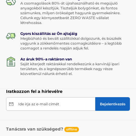
A csomagolások 80%-át újrahasználható és megújuló
anyagokból készítjük. Tiszteljük bolygónkat, és fontos
számunkra, milyen örökséget hagyunk gyermekeinkre.
Célunk egy környezetbarát ZERO WASTE vállalat
létrehozása.
Gyors kiszállítás az Ön ajtajáig
Megbízható és bevált szállítókkal dolgozunk, és büszkék
vagyunk a zökkenőmentes csomagküldésre – a legtöbb
csomagot a rendelés napján adjuk fel.
Az áruk 90%-a raktáron van
Saját kiterjedt raktárakkal rendelkezünk a karvináji ipari
területen, és a legnépszerűbb termékek nagy része
közvetlenül nálunk érhető el.
Iratkozzon fel a hírlevélre
Ide írja az e-mail címét
Bejelentkezés
Tanácsra van szükséged?
offline