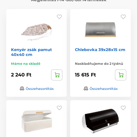
Kenyér zsák pamut
Chlebovka 39x28x15 cm
40x40 cm
Máme na skladě
Naskladňujeme do 2 týdnů
2 240 Ft
15 615 Ft
Összehasonlítás
Összehasonlítás