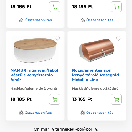
18 185 Ft
18 185 Ft
Összehasonlítás
Összehasonlítás
NAMUR műanyag/fából
Rozsdamentes acél
készült kenyértároló
kenyértároló Rosegold
fehér
Metallic Line
Naskladňujeme do 2 týdnů
Naskladňujeme do 2 týdnů
18 185 Ft
13 165 Ft
Összehasonlítás
Összehasonlítás
Ön már 14 termékek -ból/-ből 14.