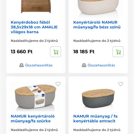
Kenyérdoboz fából
Kenyértároló NAMUR
38,5x29x18 cm AMALIE
műanyag/fa bézs színű
világos barna
Naskladňujeme do 2 týdnů
Naskladňujeme do 2 týdnů
13 660 Ft
18 185 Ft
Összehasonlítás
Összehasonlítás
NAMUR kenyértároló
NAMUR műanyag / fa
műanyag/fa szürke
kenyértábla antracit
Naskladňujeme do 2 týdnů
Naskladňujeme do 2 týdnů