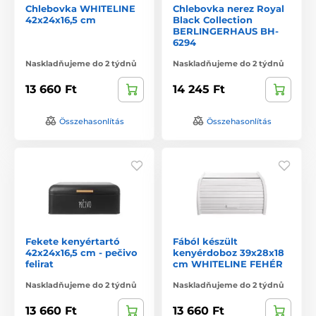
Chlebovka WHITELINE
Chlebovka nerez Royal
42x24x16,5 cm
Black Collection
BERLINGERHAUS BH-
6294
Naskladňujeme do 2 týdnů
Naskladňujeme do 2 týdnů
13 660 Ft
14 245 Ft
Összehasonlítás
Összehasonlítás
Fekete kenyértartó
Fából készült
42x24x16,5 cm - pečivo
kenyérdoboz 39x28x18
felirat
cm WHITELINE FEHÉR
Naskladňujeme do 2 týdnů
Naskladňujeme do 2 týdnů
13 660 Ft
13 660 Ft