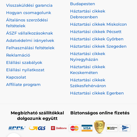
Budapesten
Visszaküldési garancia
Háztartási cikkek
Hogyan csomagolunk
Debrecenben
Általános szerződési
Háztartási cikkek Miskolcon
feltételek
Háztartási cikkek Pécsett
ÁSZF vállalkozásoknak
Háztartási cikkek Győrben
Adatvédelmi irányelvek
Háztartási cikkek Szegeden
Felhasználási feltételek
Háztartási cikkek
Reklamáció
Nyíregyházán
Elállási szabályok
Háztartási cikkek
Elállási nyilatkozat
Kecskeméten
Kapcsolat
Háztartási cikkek
Affiliate program
Székesfehérváron
Háztartási cikkek Egerben
Megbízható szállítókkal
Biztonságos online fizetés
dolgozunk együtt