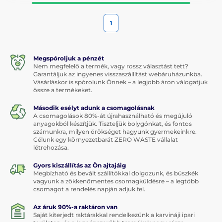
1
Megspóroljuk a pénzét
Nem megfelelő a termék, vagy rossz választást tett?
Garantáljuk az ingyenes visszaszállítást webáruházunkba.
Vásárláskor is spórolunk Önnek – a legjobb áron válogatjuk
össze a termékeket.
Második esélyt adunk a csomagolásnak
A csomagolások 80%-át újrahasználható és megújuló
anyagokból készítjük. Tiszteljük bolygónkat, és fontos
számunkra, milyen örökséget hagyunk gyermekeinkre.
Célunk egy környezetbarát ZERO WASTE vállalat
létrehozása.
Gyors kiszállítás az Ön ajtajáig
Megbízható és bevált szállítókkal dolgozunk, és büszkék
vagyunk a zökkenőmentes csomagküldésre – a legtöbb
csomagot a rendelés napján adjuk fel.
Az áruk 90%-a raktáron van
Saját kiterjedt raktárakkal rendelkezünk a karvináji ipari