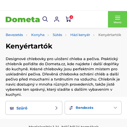
0
Menü
Bevezetés
Konyha
Sütés
Házi kenyér
Kenyértartók
Kenyértartók
Designové chlebovky pro uložení chleba a pečiva. Praktický
chlebník pořídíte do Dometa.cz, kde najdete i další doplňky
do kuchyně. Krásné chlebovky jsou perfektním místem pro
uskladnění pečiva. Dřevěná chlebovka ochrání chléb a další
pečivo před mouchami a tvrdnutím na vzduchu. Chlebník je
navíc dostupný v mnoha různých provedeních, takže jistě
vyberete ten správný, který sladíte s dalším vybavením v
kuchyni.
Rendezés
Szűrő
Megjelenítés 1-14 -ból/-ből 14 termékek