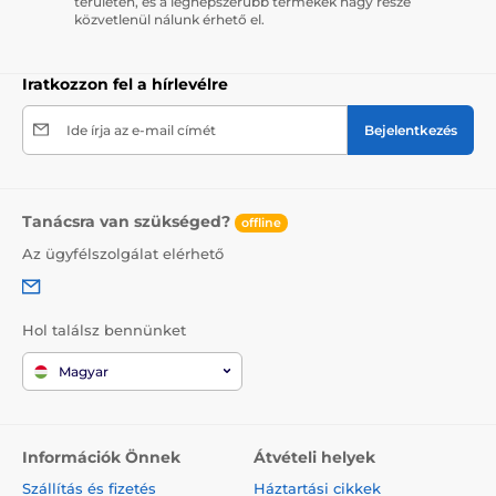
területen, és a legnépszerűbb termékek nagy része
közvetlenül nálunk érhető el.
Iratkozzon fel a hírlevélre
Ide írja az e-mail címét
Bejelentkezés
Tanácsra van szükséged?
offline
Az ügyfélszolgálat elérhető
Hol találsz bennünket
Magyar
Információk Önnek
Átvételi helyek
Szállítás és fizetés
Háztartási cikkek