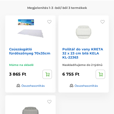
Megjelenítés 1-3 -ból/-ből 3 termékek
Csúszásgátló
Polštář do vany KRETA
fürdőszőnyeg 70x35cm
32 x 23 cm bílá KELA
KL-22363
Máme na skladě
Naskladňujeme do 2 týdnů
3 865 Ft
6 755 Ft
Összehasonlítás
Összehasonlítás