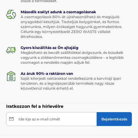
össze a termékeket.
Második esélyt adunk a csomagolásnak
A csomagolások 80%-át újrahasználható és megújuló
anyagokból készítjük. Tiszteljük bolygónkat, és fontos
számunkra, milyen örökséget hagyunk gyermekeinkre.
Célunk egy környezetbarát ZERO WASTE vállalat
létrehozása.
Gyors kiszállítás az Ön ajtajáig
Megbízható és bevált szállítókkal dolgozunk, és büszkék
vagyunk a zökkenőmentes csomagküldésre – a legtöbb
csomagot a rendelés napján adjuk fel.
Az áruk 90%-a raktáron van
Saját kiterjedt raktárakkal rendelkezünk a karvináji ipari
területen, és a legnépszerűbb termékek nagy része
közvetlenül nálunk érhető el.
Iratkozzon fel a hírlevélre
Ide írja az e-mail címét
Bejelentkezés