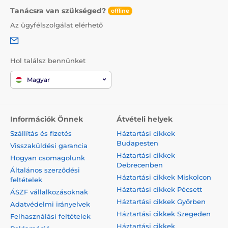
Tanácsra van szükséged?
offline
Az ügyfélszolgálat elérhető
Hol találsz bennünket
Magyar
Információk Önnek
Átvételi helyek
Szállítás és fizetés
Háztartási cikkek
Budapesten
Visszaküldési garancia
Háztartási cikkek
Hogyan csomagolunk
Debrecenben
Általános szerződési
Háztartási cikkek Miskolcon
feltételek
Háztartási cikkek Pécsett
ÁSZF vállalkozásoknak
Háztartási cikkek Győrben
Adatvédelmi irányelvek
Háztartási cikkek Szegeden
Felhasználási feltételek
Háztartási cikkek