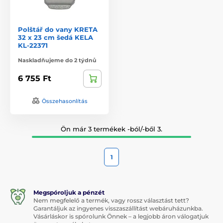
Polštář do vany KRETA
32 x 23 cm šedá KELA
KL-22371
Naskladňujeme do 2 týdnů
6 755 Ft
Összehasonlítás
Ön már 3 termékek -ból/-ből 3.
1
Megspóroljuk a pénzét
Nem megfelelő a termék, vagy rossz választást tett?
Garantáljuk az ingyenes visszaszállítást webáruházunkba.
Vásárláskor is spórolunk Önnek – a legjobb áron válogatjuk