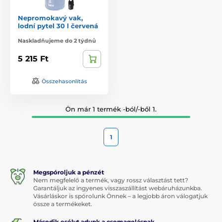
Nepromokavý vak,
lodní pytel 30 l červená
Naskladňujeme do 2 týdnů
5 215 Ft
Összehasonlítás
Ön már 1 termék -ból/-ből 1.
1
Megspóroljuk a pénzét
Nem megfelelő a termék, vagy rossz választást tett?
Garantáljuk az ingyenes visszaszállítást webáruházunkba.
Vásárláskor is spórolunk Önnek – a legjobb áron válogatjuk
össze a termékeket.
Második esélyt adunk a csomagolásnak