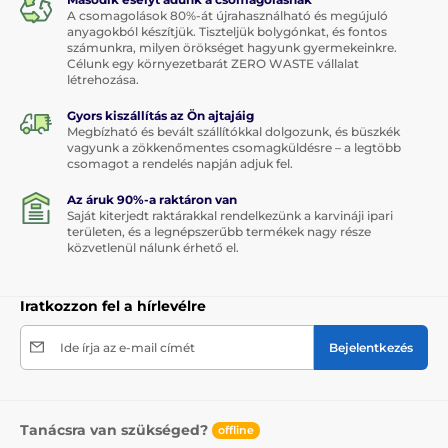
A csomagolások 80%-át újrahasználható és megújuló
anyagokból készítjük. Tiszteljük bolygónkat, és fontos
számunkra, milyen örökséget hagyunk gyermekeinkre.
Célunk egy környezetbarát ZERO WASTE vállalat
létrehozása.
Gyors kiszállítás az Ön ajtajáig
Megbízható és bevált szállítókkal dolgozunk, és büszkék
vagyunk a zökkenőmentes csomagküldésre – a legtöbb
csomagot a rendelés napján adjuk fel.
Az áruk 90%-a raktáron van
Saját kiterjedt raktárakkal rendelkezünk a karvináji ipari
területen, és a legnépszerűbb termékek nagy része
közvetlenül nálunk érhető el.
Iratkozzon fel a hírlevélre
Ide írja az e-mail címét
Bejelentkezés
Tanácsra van szükséged?
offline