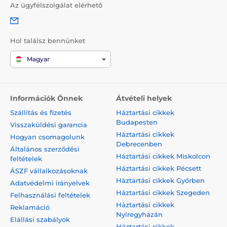
Az ügyfélszolgálat elérhető
Hol találsz bennünket
Magyar
Információk Önnek
Átvételi helyek
Szállítás és fizetés
Háztartási cikkek
Budapesten
Visszaküldési garancia
Háztartási cikkek
Hogyan csomagolunk
Debrecenben
Általános szerződési
Háztartási cikkek Miskolcon
feltételek
Háztartási cikkek Pécsett
ÁSZF vállalkozásoknak
Háztartási cikkek Győrben
Adatvédelmi irányelvek
Háztartási cikkek Szegeden
Felhasználási feltételek
Háztartási cikkek
Reklamáció
Nyíregyházán
Elállási szabályok
Háztartási cikkek