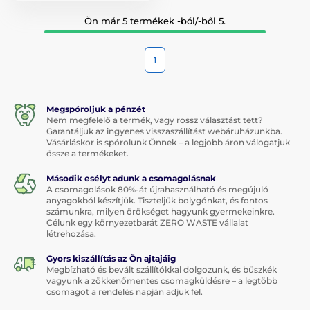
Ön már 5 termékek -ból/-ből 5.
1
Megspóroljuk a pénzét
Nem megfelelő a termék, vagy rossz választást tett?
Garantáljuk az ingyenes visszaszállítást webáruházunkba.
Vásárláskor is spórolunk Önnek – a legjobb áron válogatjuk
össze a termékeket.
Második esélyt adunk a csomagolásnak
A csomagolások 80%-át újrahasználható és megújuló
anyagokból készítjük. Tiszteljük bolygónkat, és fontos
számunkra, milyen örökséget hagyunk gyermekeinkre.
Célunk egy környezetbarát ZERO WASTE vállalat
létrehozása.
Gyors kiszállítás az Ön ajtajáig
Megbízható és bevált szállítókkal dolgozunk, és büszkék
vagyunk a zökkenőmentes csomagküldésre – a legtöbb
csomagot a rendelés napján adjuk fel.