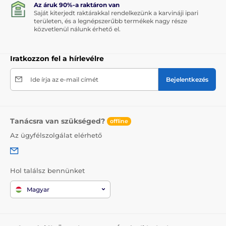
Az áruk 90%-a raktáron van
Saját kiterjedt raktárakkal rendelkezünk a karvináji ipari
területen, és a legnépszerűbb termékek nagy része
közvetlenül nálunk érhető el.
Iratkozzon fel a hírlevélre
Ide írja az e-mail címét
Bejelentkezés
Tanácsra van szükséged?
offline
Az ügyfélszolgálat elérhető
Hol találsz bennünket
Magyar