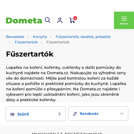
0
Menü
Bevezetés
Konyha
Fűszertartók, darálók, préselők
Fűszertartók
Fűszertartók
Fűszertartók
Lopatka na koření, kořenky, cukřenky a další pomůcky do
kuchyně najdete na Dometa.cz. Nakupujte za výhodné ceny
vše do domácnosti. Mějte pod kontrolou koření za každé
situace a pořiďte si praktické pomůcky do kuchyně. Lopatka
na koření pomůže s přesypáním. Na Dometa.cz najdete i
vybavení pro lepší uskladnění koření, jako jsou skleněné
dózy a praktické kořenky.
Rendezés
Szűrő
Megjelenítés 1-5 -ból/-ből 5 termékek