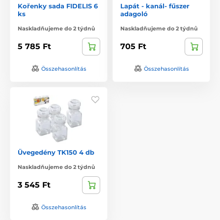
Kořenky sada FIDELIS 6
Lapát - kanál- fűszer
ks
adagoló
Naskladňujeme do 2 týdnů
Naskladňujeme do 2 týdnů
5 785 Ft
705 Ft
Összehasonlítás
Összehasonlítás
Üvegedény TK150 4 db
Naskladňujeme do 2 týdnů
3 545 Ft
Összehasonlítás