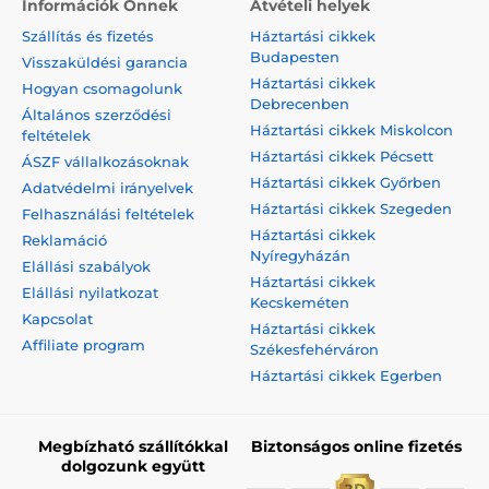
Információk Önnek
Átvételi helyek
Szállítás és fizetés
Háztartási cikkek
Budapesten
Visszaküldési garancia
Háztartási cikkek
Hogyan csomagolunk
Debrecenben
Általános szerződési
Háztartási cikkek Miskolcon
feltételek
Háztartási cikkek Pécsett
ÁSZF vállalkozásoknak
Háztartási cikkek Győrben
Adatvédelmi irányelvek
Háztartási cikkek Szegeden
Felhasználási feltételek
Háztartási cikkek
Reklamáció
Nyíregyházán
Elállási szabályok
Háztartási cikkek
Elállási nyilatkozat
Kecskeméten
Kapcsolat
Háztartási cikkek
Affiliate program
Székesfehérváron
Háztartási cikkek Egerben
Megbízható szállítókkal
Biztonságos online fizetés
dolgozunk együtt