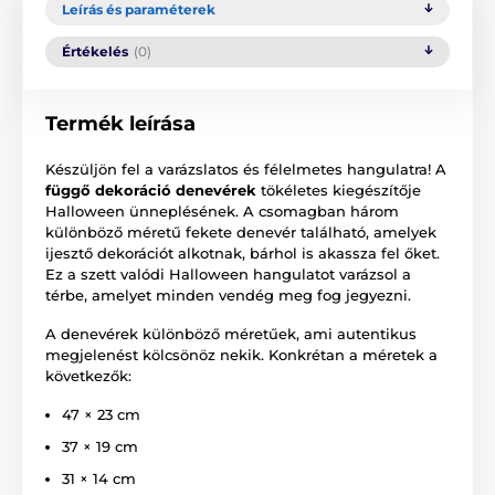
Leírás és paraméterek
Értékelés
(0)
Termék leírása
Készüljön fel a varázslatos és félelmetes hangulatra! A
függő dekoráció denevérek
tökéletes kiegészítője
Halloween ünneplésének. A csomagban három
különböző méretű fekete denevér található, amelyek
ijesztő dekorációt alkotnak, bárhol is akassza fel őket.
Ez a szett valódi Halloween hangulatot varázsol a
térbe, amelyet minden vendég meg fog jegyezni.
A denevérek különböző méretűek, ami autentikus
megjelenést kölcsönöz nekik. Konkrétan a méretek a
következők:
47 × 23 cm
37 × 19 cm
31 × 14 cm