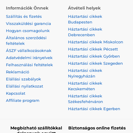
Információk Önnek
Átvételi helyek
Szállítás és fizetés
Háztartási cikkek
Budapesten
Visszaküldési garancia
Háztartási cikkek
Hogyan csomagolunk
Debrecenben
Általános szerződési
Háztartási cikkek Miskolcon
feltételek
Háztartási cikkek Pécsett
ÁSZF vállalkozásoknak
Háztartási cikkek Győrben
Adatvédelmi irányelvek
Háztartási cikkek Szegeden
Felhasználási feltételek
Háztartási cikkek
Reklamáció
Nyíregyházán
Elállási szabályok
Háztartási cikkek
Elállási nyilatkozat
Kecskeméten
Kapcsolat
Háztartási cikkek
Affiliate program
Székesfehérváron
Háztartási cikkek Egerben
Megbízható szállítókkal
Biztonságos online fizetés