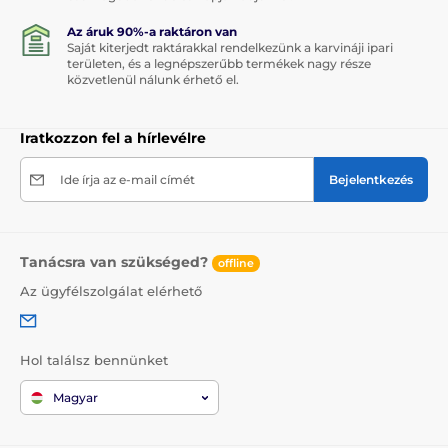
Az áruk 90%-a raktáron van
Saját kiterjedt raktárakkal rendelkezünk a karvináji ipari
területen, és a legnépszerűbb termékek nagy része
közvetlenül nálunk érhető el.
Iratkozzon fel a hírlevélre
Ide írja az e-mail címét
Bejelentkezés
Tanácsra van szükséged?
offline
Az ügyfélszolgálat elérhető
Hol találsz bennünket
Magyar