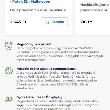
- Pátek 13. - Halloween
Naskladňujeme 
Do 3 pracovních dnů na skladě
pracovních dní
2 645 Ft
210 Ft
Kosárba
Megspóroljuk a pénzét
Nem megfelelő a termék, vagy rossz választást tett?
Garantáljuk az ingyenes visszaszállítást webáruházunkba.
Vásárláskor is spórolunk Önnek – a legjobb áron válogatjuk
össze a termékeket.
Második esélyt adunk a csomagolásnak
A csomagolások 80%-át újrahasználható és megújuló
anyagokból készítjük. Tiszteljük bolygónkat, és fontos
számunkra, milyen örökséget hagyunk gyermekeinkre.
Célunk egy környezetbarát ZERO WASTE vállalat
létrehozása.
Gyors kiszállítás az Ön ajtajáig
Megbízható és bevált szállítókkal dolgozunk, és büszkék
vagyunk a zökkenőmentes csomagküldésre – a legtöbb
csomagot a rendelés napján adjuk fel.