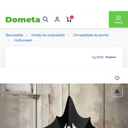
0
Menü
Bevezetés
Hobbi és szabadidő
Ünneplések és partik
Halloween
Gyártó