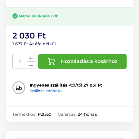
Máme na skladě 1 db
2 030 Ft
1 677 Ft Ár áfa nélkül
Hozzáadás a kosárhoz
Ingyenes szállítás
-tól/től
27 051 Ft
Szállítási módok ›
Termékkód:
P21550
Garancia:
24 hónap