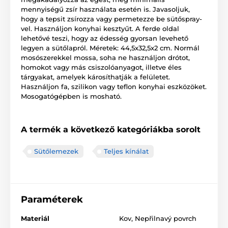
mennyiségű zsír használata esetén is. Javasoljuk,
hogy a tepsit zsírozza vagy permetezze be sütőspray-
vel. Használjon konyhai kesztyűt. A ferde oldal
lehetővé teszi, hogy az édesség gyorsan levehető
legyen a sütőlapról. Méretek: 44,5x32,5x2 cm. Normál
mosószerekkel mossa, soha ne használjon drótot,
homokot vagy más csiszolóanyagot, illetve éles
tárgyakat, amelyek károsíthatják a felületet.
Használjon fa, szilikon vagy teflon konyhai eszközöket.
Mosogatógépben is mosható.
A termék a következő kategóriákba sorolt
Sütőlemezek
Teljes kínálat
Paraméterek
Materiál
Kov
,
Nepřilnavý povrch