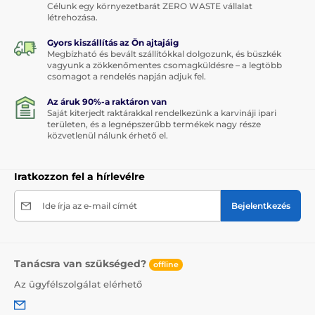
Célunk egy környezetbarát ZERO WASTE vállalat
létrehozása.
Gyors kiszállítás az Ön ajtajáig
Megbízható és bevált szállítókkal dolgozunk, és büszkék
vagyunk a zökkenőmentes csomagküldésre – a legtöbb
csomagot a rendelés napján adjuk fel.
Az áruk 90%-a raktáron van
Saját kiterjedt raktárakkal rendelkezünk a karvináji ipari
területen, és a legnépszerűbb termékek nagy része
közvetlenül nálunk érhető el.
Iratkozzon fel a hírlevélre
Ide írja az e-mail címét
Bejelentkezés
Tanácsra van szükséged?
offline
Az ügyfélszolgálat elérhető