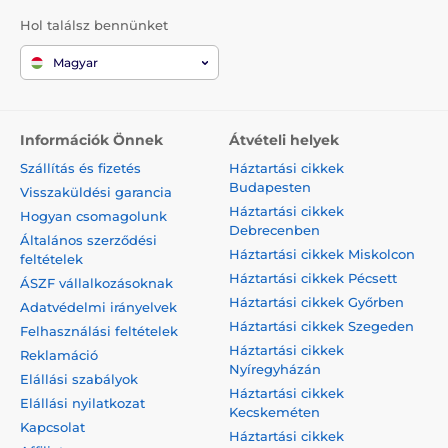
Hol találsz bennünket
Magyar
Információk Önnek
Átvételi helyek
Szállítás és fizetés
Háztartási cikkek
Budapesten
Visszaküldési garancia
Háztartási cikkek
Hogyan csomagolunk
Debrecenben
Általános szerződési
Háztartási cikkek Miskolcon
feltételek
Háztartási cikkek Pécsett
ÁSZF vállalkozásoknak
Háztartási cikkek Győrben
Adatvédelmi irányelvek
Háztartási cikkek Szegeden
Felhasználási feltételek
Háztartási cikkek
Reklamáció
Nyíregyházán
Elállási szabályok
Háztartási cikkek
Elállási nyilatkozat
Kecskeméten
Kapcsolat
Háztartási cikkek