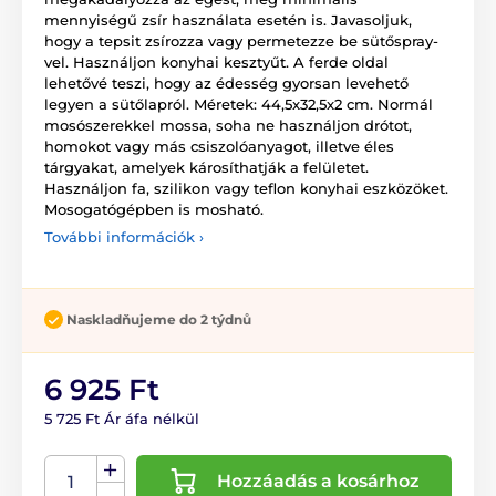
mennyiségű zsír használata esetén is. Javasoljuk,
hogy a tepsit zsírozza vagy permetezze be sütőspray-
vel. Használjon konyhai kesztyűt. A ferde oldal
lehetővé teszi, hogy az édesség gyorsan levehető
legyen a sütőlapról. Méretek: 44,5x32,5x2 cm. Normál
mosószerekkel mossa, soha ne használjon drótot,
homokot vagy más csiszolóanyagot, illetve éles
tárgyakat, amelyek károsíthatják a felületet.
Használjon fa, szilikon vagy teflon konyhai eszközöket.
Mosogatógépben is mosható.
További információk ›
Naskladňujeme do 2 týdnů
6 925 Ft
5 725 Ft Ár áfa nélkül
Hozzáadás a kosárhoz