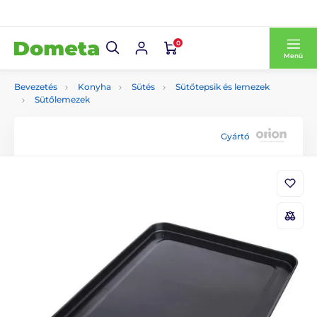
0
Menü
Bevezetés
Konyha
Sütés
Sütőtepsik és lemezek
Sütőlemezek
Gyártó