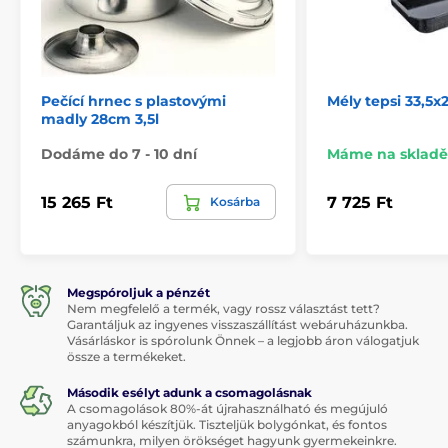
Pečící hrnec s plastovými
Mély tepsi 33,5x
madly 28cm 3,5l
Dodáme do 7 - 10 dní
Máme na skladě
15 265 Ft
7 725 Ft
Kosárba
Megspóroljuk a pénzét
Nem megfelelő a termék, vagy rossz választást tett?
Garantáljuk az ingyenes visszaszállítást webáruházunkba.
Vásárláskor is spórolunk Önnek – a legjobb áron válogatjuk
össze a termékeket.
Második esélyt adunk a csomagolásnak
A csomagolások 80%-át újrahasználható és megújuló
anyagokból készítjük. Tiszteljük bolygónkat, és fontos
számunkra, milyen örökséget hagyunk gyermekeinkre.