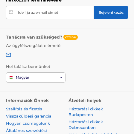
Ide írja az e-mail címét
Bejelentkezés
Tanácsra van szükséged?
offline
Az ügyfélszolgálat elérhető
Hol találsz bennünket
Magyar
Információk Önnek
Átvételi helyek
Szállítás és fizetés
Háztartási cikkek
Budapesten
Visszaküldési garancia
Háztartási cikkek
Hogyan csomagolunk
Debrecenben
Általános szerződési