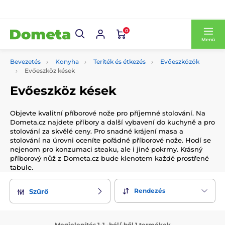
0
Menü
Bevezetés
Konyha
Teríték és étkezés
Evőeszközök
Evőeszköz kések
Evőeszköz kések
Objevte kvalitní příborové nože pro příjemné stolování. Na
Dometa.cz najdete příbory a další vybavení do kuchyně a pro
stolování za skvělé ceny. Pro snadné krájení masa a
stolování na úrovni oceníte pořádné příborové nože. Hodí se
nejenom pro konzumaci steaku, ale i jiné pokrmy. Krásný
příborový nůž z Dometa.cz bude klenotem každé prostřené
tabule.
Rendezés
Szűrő
Megjelenítés 1-1 -ból/-ből 1 termékek