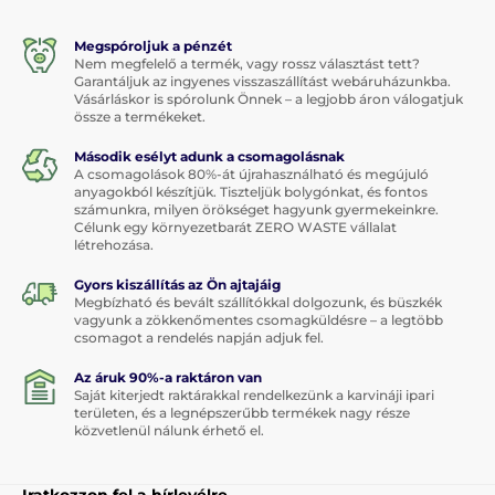
Megspóroljuk a pénzét
Nem megfelelő a termék, vagy rossz választást tett?
Garantáljuk az ingyenes visszaszállítást webáruházunkba.
Vásárláskor is spórolunk Önnek – a legjobb áron válogatjuk
össze a termékeket.
Második esélyt adunk a csomagolásnak
A csomagolások 80%-át újrahasználható és megújuló
anyagokból készítjük. Tiszteljük bolygónkat, és fontos
számunkra, milyen örökséget hagyunk gyermekeinkre.
Célunk egy környezetbarát ZERO WASTE vállalat
létrehozása.
Gyors kiszállítás az Ön ajtajáig
Megbízható és bevált szállítókkal dolgozunk, és büszkék
vagyunk a zökkenőmentes csomagküldésre – a legtöbb
csomagot a rendelés napján adjuk fel.
Az áruk 90%-a raktáron van
Saját kiterjedt raktárakkal rendelkezünk a karvináji ipari
területen, és a legnépszerűbb termékek nagy része
közvetlenül nálunk érhető el.
Iratkozzon fel a hírlevélre