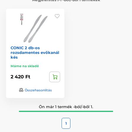
CONIC 2 db-os
rozsdamentes evőkanál
kés
Máme na skladě
2 420 Ft
Összehasonlítás
Ön már 1 termék -ból/-ből 1.
1