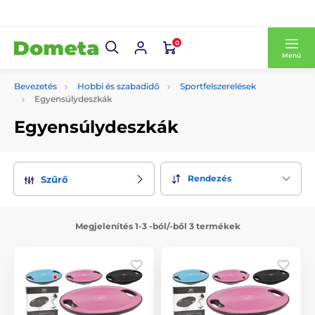
0
Menü
Bevezetés
Hobbi és szabadidő
Sportfelszerelések
Egyensúlydeszkák
Egyensúlydeszkák
Rendezés
Szűrő
Megjelenítés 1-3 -ból/-ből 3 termékek