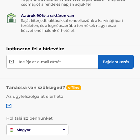
csomagot a rendelés napján adjuk fel.
Az áruk 90%-a raktáron van
Saját kiterjedt raktárakkal rendelkezünk a karvináji ipari
területen, és a legnépszerűbb termékek nagy része
közvetlenül nálunk érhető el.
Iratkozzon fel a hírlevélre
Ide írja az e-mail címét
Bejelentkezés
Tanácsra van szükséged?
offline
Az ügyfélszolgálat elérhető
Hol találsz bennünket
Magyar