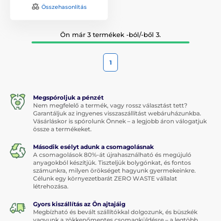
Összehasonlítás
Ön már 3 termékek -ból/-ből 3.
1
Megspóroljuk a pénzét
Nem megfelelő a termék, vagy rossz választást tett?
Garantáljuk az ingyenes visszaszállítást webáruházunkba.
Vásárláskor is spórolunk Önnek – a legjobb áron válogatjuk
össze a termékeket.
Második esélyt adunk a csomagolásnak
A csomagolások 80%-át újrahasználható és megújuló
anyagokból készítjük. Tiszteljük bolygónkat, és fontos
számunkra, milyen örökséget hagyunk gyermekeinkre.
Célunk egy környezetbarát ZERO WASTE vállalat
létrehozása.
Gyors kiszállítás az Ön ajtajáig
Megbízható és bevált szállítókkal dolgozunk, és büszkék
vagyunk a zökkenőmentes csomagküldésre – a legtöbb