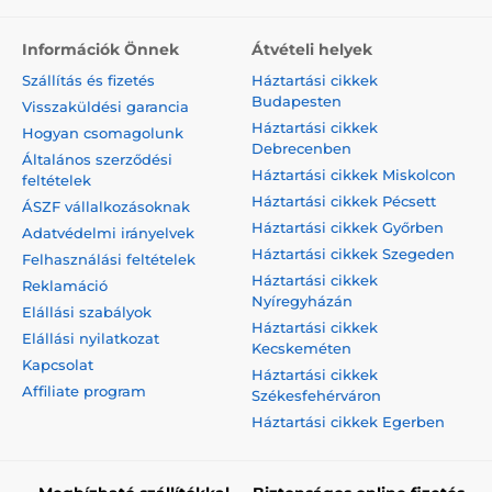
Információk Önnek
Átvételi helyek
Szállítás és fizetés
Háztartási cikkek
Budapesten
Visszaküldési garancia
Háztartási cikkek
Hogyan csomagolunk
Debrecenben
Általános szerződési
Háztartási cikkek Miskolcon
feltételek
Háztartási cikkek Pécsett
ÁSZF vállalkozásoknak
Háztartási cikkek Győrben
Adatvédelmi irányelvek
Háztartási cikkek Szegeden
Felhasználási feltételek
Háztartási cikkek
Reklamáció
Nyíregyházán
Elállási szabályok
Háztartási cikkek
Elállási nyilatkozat
Kecskeméten
Kapcsolat
Háztartási cikkek
Affiliate program
Székesfehérváron
Háztartási cikkek Egerben