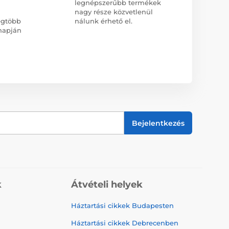
legnépszerűbb termékek
nagy része közvetlenül
egtöbb
nálunk érhető el.
napján
Bejelentkezés
k
Átvételi helyek
Háztartási cikkek Budapesten
Háztartási cikkek Debrecenben