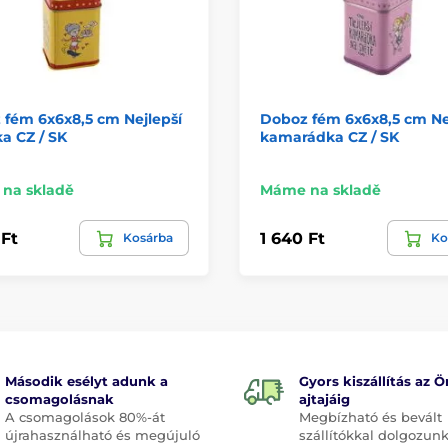
fém 6x6x8,5 cm Nejlepší
Doboz fém 6x6x8,5 cm Ne
a CZ / SK
kamarádka CZ / SK
na skladě
Máme na skladě
 Ft
1 640 Ft
Kosárba
Ko
Második esélyt adunk a
Gyors kiszállítás az Ö
csomagolásnak
ajtajáig
A csomagolások 80%-át
Megbízható és bevált
újrahasználható és megújuló
szállítókkal dolgozunk