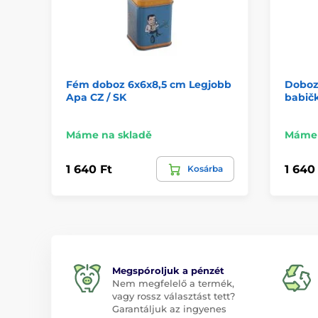
Fém doboz 6x6x8,5 cm Legjobb
Doboz 
Apa CZ / SK
babičk
Máme na skladě
Máme 
1 640 Ft
1 640
Kosárba
Megspóroljuk a pénzét
Nem megfelelő a termék,
vagy rossz választást tett?
Garantáljuk az ingyenes