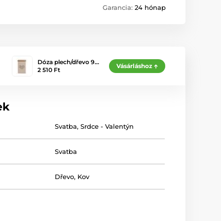
Garancia:
24 hónap
Dóza plech/dřevo 9…
Vásárláshoz
2 510 Ft
ek
Svatba
,
Srdce - Valentýn
Svatba
Dřevo
,
Kov