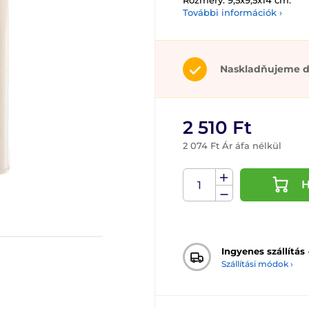
Rozměry: 9,5x9,5x14 cm.
További információk ›
Naskladňujeme d
2 510 Ft
2 074 Ft Ár áfa nélkül
H
Ingyenes szállítás
Szállítási módok ›