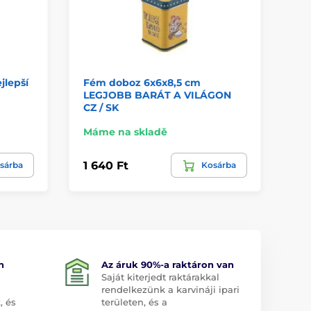
jlepší
Fém doboz 6x6x8,5 cm
Dó
LEGJOBB BARÁT A VILÁGON
TĚ
CZ / SK
Máme na skladě
Na
1 640 Ft
3 
sárba
Kosárba
n
Az áruk 90%-a raktáron van
Saját kiterjedt raktárakkal
rendelkezünk a karvináji ipari
, és
területen, és a