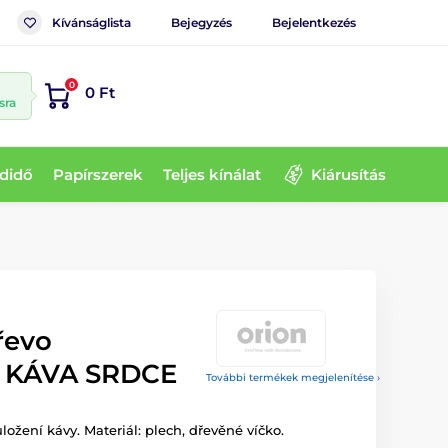
Kívánságlista
Bejegyzés
Bejelentkezés
0
0 Ft
sra
didő
Papírszerek
Teljes kínálat
Kiárusítás
řevo
m KÁVA SRDCE
További termékek megjelenítése ›
ožení kávy. Materiál: plech, dřevěné víčko.