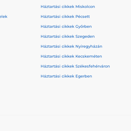
Háztartási cikkek Miskolcon
elek
Háztartási cikkek Pécsett
Háztartási cikkek Győrben
Háztartási cikkek Szegeden
Háztartási cikkek Nyíregyházán
Háztartási cikkek Kecskeméten
Háztartási cikkek Székesfehérváron
Háztartási cikkek Egerben