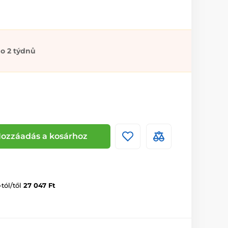
o 2 týdnů
ozzáadás a kosárhoz
-tól/től
27 047 Ft