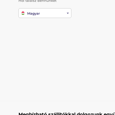
Hol találsz bennünket
Magyar
Megbízható szállítókkal dolgozunk együ