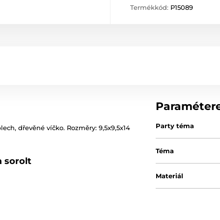
Termékkód:
P15089
Paraméter
Party téma
lech, dřevěné víčko. Rozměry: 9,5x9,5x14
Téma
 sorolt
Materiál