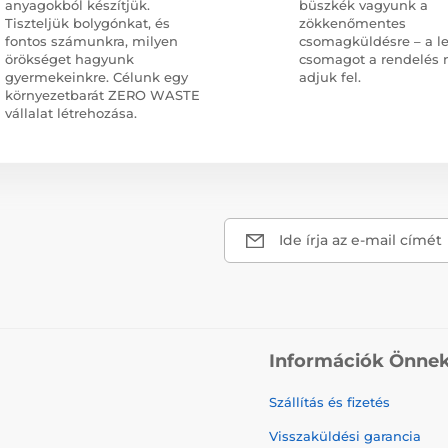
anyagokból készítjük.
büszkék vagyunk a
Tiszteljük bolygónkat, és
zökkenőmentes
fontos számunkra, milyen
csomagküldésre – a l
örökséget hagyunk
csomagot a rendelés 
gyermekeinkre. Célunk egy
adjuk fel.
környezetbarát ZERO WASTE
vállalat létrehozása.
Ide írja az e-mail címét
Információk Önne
Szállítás és fizetés
Visszaküldési garancia