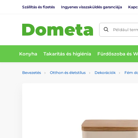
Szállítás és fizetés
Ingyenes visszaküldés garanciája
Kapc
Például ter
Konyha
Takarítás és higiénia
Fürdőszoba és 
Bevezetés
Otthon és életstílus
Dekorációk
Fém d