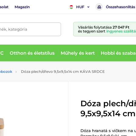
solat
Magazin
Összehasonlítás
HUF
Vásárlás folytatása
27 047 Ft
mék, kategória
és tegyen szert
ingyenes szállítá
WC
Otthon és életstílus
Műhely és kert
Hobbi és szaba
obozok
Dóza plech/dřevo 9,5x9,5x14 cm KÁVA SRDCE
Dóza plech/d
9,5x9,5x14 c
Dóza hranatá s víčkem na ul