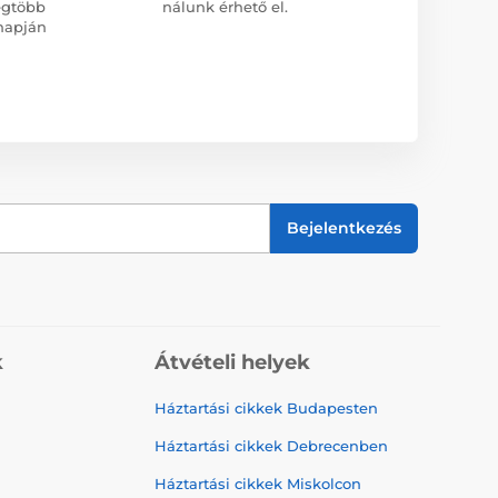
egtöbb
nálunk érhető el.
napján
Bejelentkezés
k
Átvételi helyek
Háztartási cikkek Budapesten
Háztartási cikkek Debrecenben
Háztartási cikkek Miskolcon