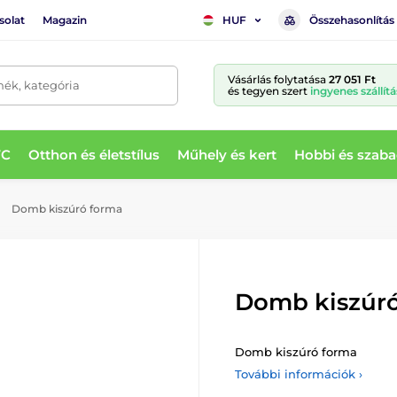
solat
Magazin
Összehasonlítás
HUF
Vásárlás folytatása
27 051 Ft
mék, kategória
és tegyen szert
ingyenes szállítá
WC
Otthon és életstílus
Műhely és kert
Hobbi és szaba
Domb kiszúró forma
Domb kiszúr
Domb kiszúró forma
További információk ›