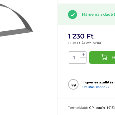
Máme na skladě 
1 230 Ft
1 018 Ft Ár áfa nélkül
H
Ingyenes szállítás
Szállítási módok ›
Termékkód:
CP_pocín_1415