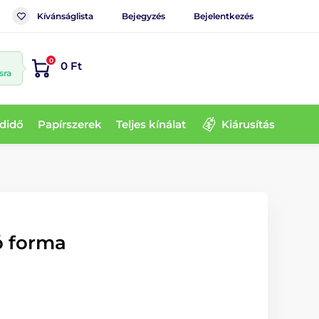
Kívánságlista
Bejegyzés
Bejelentkezés
0
0 Ft
sra
didő
Papírszerek
Teljes kínálat
Kiárusítás
ó forma