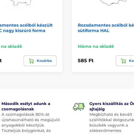
amentes acélból készült
Rozsdamentes acélból ké
 nagy kiszúró forma
sütiforma HAL
na skladě
Máme na skladě
t
585 Ft
Kosárba
Ko
Második esélyt adunk a
Gyors kiszállítás az Ö
csomagolásnak
ajtajáig
A csomagolások 80%-át
Megbízható és bevált
újrahasználható és megújuló
szállítókkal dolgozunk
anyagokból készítjük.
büszkék vagyunk a
Tiszteljük bolygónkat, és
zökkenőmentes