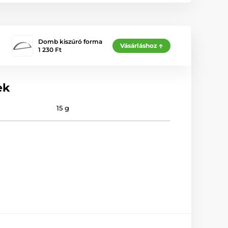
Domb kiszúró forma
Vásárláshoz
1 230 Ft
ek
15 g