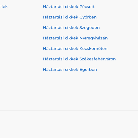
elek
Háztartási cikkek Pécsett
Háztartási cikkek Győrben
Háztartási cikkek Szegeden
Háztartási cikkek Nyíregyházán
Háztartási cikkek Kecskeméten
Háztartási cikkek Székesfehérváron
Háztartási cikkek Egerben