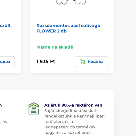
szült
Rozsdamentes acél sütivágó
Ta
FLOWER 2 db
sz
sz
Máme na skladě
Má
1 535 Ft
13
sárba
Kosárba
n
Az áruk 90%-a raktáron van
Saját kiterjedt raktárakkal
rendelkezünk a karvináji ipari
, és
területen, és a
legnépszerűbb termékek
nagy része közvetlenül