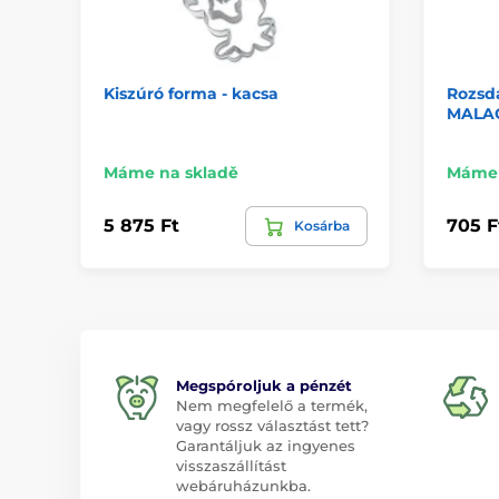
Kiszúró forma - kacsa
Rozsd
MALAC
Máme na skladě
Máme 
5 875 Ft
705 F
Kosárba
Megspóroljuk a pénzét
Nem megfelelő a termék,
vagy rossz választást tett?
Garantáljuk az ingyenes
visszaszállítást
webáruházunkba.