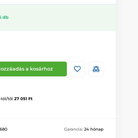
5 db
ozzáadás a kosárhoz
-tól/től
27 051 Ft
1680
Garancia:
24 hónap