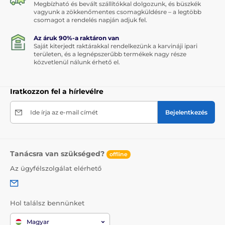
Megbízható és bevált szállítókkal dolgozunk, és büszkék
vagyunk a zökkenőmentes csomagküldésre – a legtöbb
csomagot a rendelés napján adjuk fel.
Az áruk 90%-a raktáron van
Saját kiterjedt raktárakkal rendelkezünk a karvináji ipari
területen, és a legnépszerűbb termékek nagy része
közvetlenül nálunk érhető el.
Iratkozzon fel a hírlevélre
Ide írja az e-mail címét
Bejelentkezés
Tanácsra van szükséged?
offline
Az ügyfélszolgálat elérhető
Hol találsz bennünket
Magyar