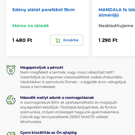
Edény alátét parafából 19cm
MANDALA fa láb
átmérőjű
Máme na skladě
Naskladňujeme 
1 480 Ft
1 290 Ft
Kosárba
Megspóroljuk a pénzét
Nem megfelelő a termék, vagy rossz választást tett?
Garantáljuk az ingyenes visszaszállítást webáruházunkba.
Vásárláskor is spórolunk Önnek – a legjobb áron válogatjuk
össze a termékeket.
Második esélyt adunk a csomagolásnak
A csomagolások 80%-át újrahasználható és megújuló
anyagokból készítjük. Tiszteljük bolygónkat, és fontos
számunkra, milyen örökséget hagyunk gyermekeinkre.
Célunk egy környezetbarát ZERO WASTE vállalat
létrehozása.
Gyors kiszállítás az Ön ajtajáig