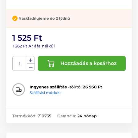
Naskladňujeme do 2 týdnů
1 525 Ft
1 262 Ft Ár áfa nélkül
Hozzáadás a kosárhoz
Ingyenes szállítás
-tól/től
26 950 Ft
Szállítási módok ›
Termékkód:
710735
Garancia:
24 hónap