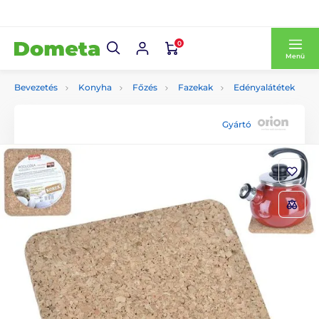
0
Menü
Bevezetés
Konyha
Főzés
Fazekak
Edényalátétek
Gyártó