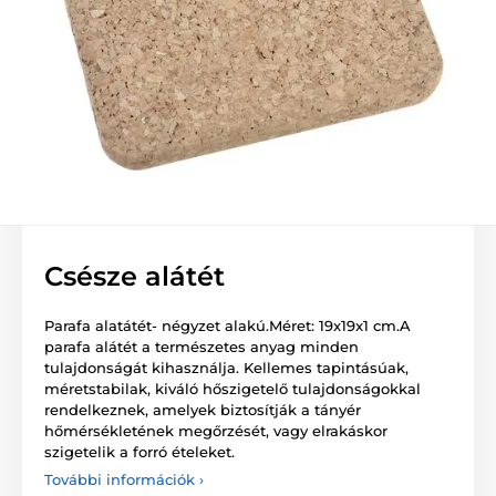
Csésze alátét
Parafa alatátét- négyzet alakú.Méret: 19x19x1 cm.A
parafa alátét a természetes anyag minden
tulajdonságát kihasználja. Kellemes tapintásúak,
méretstabilak, kiváló hőszigetelő tulajdonságokkal
rendelkeznek, amelyek biztosítják a tányér
hőmérsékletének megőrzését, vagy elrakáskor
szigetelik a forró ételeket.
További információk ›