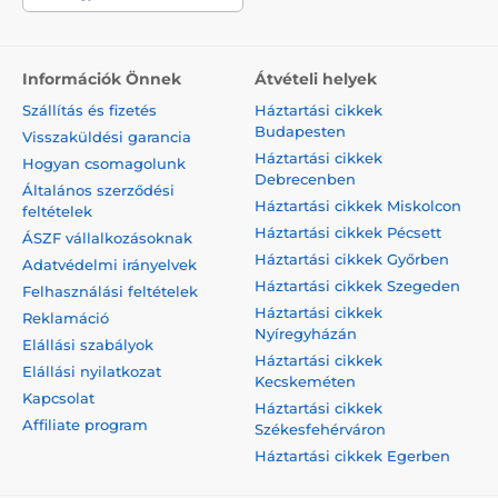
Információk Önnek
Átvételi helyek
Szállítás és fizetés
Háztartási cikkek
Budapesten
Visszaküldési garancia
Háztartási cikkek
Hogyan csomagolunk
Debrecenben
Általános szerződési
Háztartási cikkek Miskolcon
feltételek
Háztartási cikkek Pécsett
ÁSZF vállalkozásoknak
Háztartási cikkek Győrben
Adatvédelmi irányelvek
Háztartási cikkek Szegeden
Felhasználási feltételek
Háztartási cikkek
Reklamáció
Nyíregyházán
Elállási szabályok
Háztartási cikkek
Elállási nyilatkozat
Kecskeméten
Kapcsolat
Háztartási cikkek
Affiliate program
Székesfehérváron
Háztartási cikkek Egerben