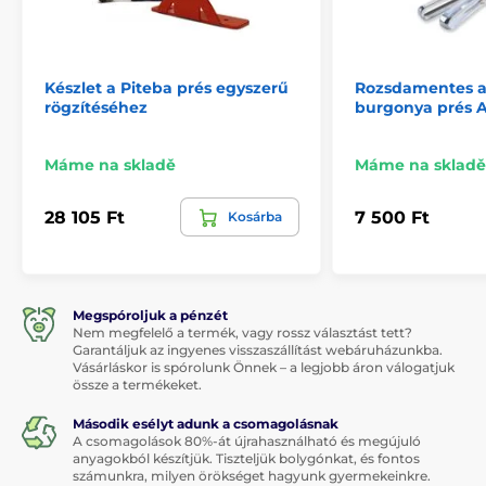
Készlet a Piteba prés egyszerű
Rozsdamentes ac
rögzítéséhez
burgonya prés 
Máme na skladě
Máme na skladě
28 105 Ft
7 500 Ft
Kosárba
Megspóroljuk a pénzét
Nem megfelelő a termék, vagy rossz választást tett?
Garantáljuk az ingyenes visszaszállítást webáruházunkba.
Vásárláskor is spórolunk Önnek – a legjobb áron válogatjuk
össze a termékeket.
Második esélyt adunk a csomagolásnak
A csomagolások 80%-át újrahasználható és megújuló
anyagokból készítjük. Tiszteljük bolygónkat, és fontos
számunkra, milyen örökséget hagyunk gyermekeinkre.