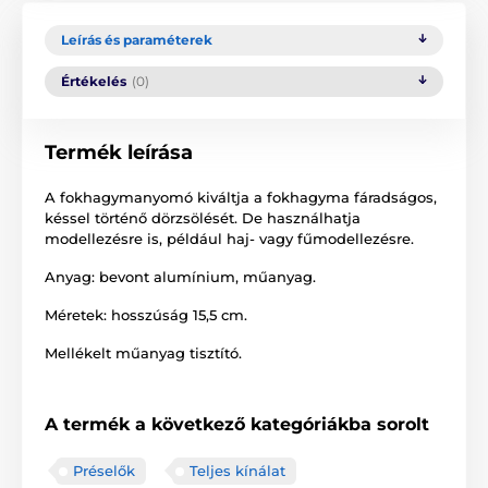
Leírás és paraméterek
Értékelés
(0)
Termék leírása
A fokhagymanyomó kiváltja a fokhagyma fáradságos,
késsel történő dörzsölését. De használhatja
modellezésre is, például haj- vagy fűmodellezésre.
Anyag: bevont alumínium, műanyag.
Méretek: hosszúság 15,5 cm.
Mellékelt műanyag tisztító.
A termék a következő kategóriákba sorolt
Préselők
Teljes kínálat