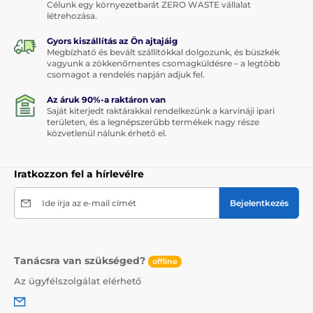
Célunk egy környezetbarát ZERO WASTE vállalat
létrehozása.
Gyors kiszállítás az Ön ajtajáig
Megbízható és bevált szállítókkal dolgozunk, és büszkék
vagyunk a zökkenőmentes csomagküldésre – a legtöbb
csomagot a rendelés napján adjuk fel.
Az áruk 90%-a raktáron van
Saját kiterjedt raktárakkal rendelkezünk a karvináji ipari
területen, és a legnépszerűbb termékek nagy része
közvetlenül nálunk érhető el.
Iratkozzon fel a hírlevélre
Ide írja az e-mail címét
Bejelentkezés
Tanácsra van szükséged?
offline
Az ügyfélszolgálat elérhető