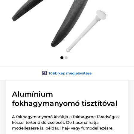
Több kép megjelenítése
Alumínium
fokhagymanyomó tisztítóval
A fokhagymanyomó kiváltja a fokhagyma fáradságos,
késsel történő dörzsölését. De használhatja
modellezésre is, például haj- vagy fűmodellezésre.