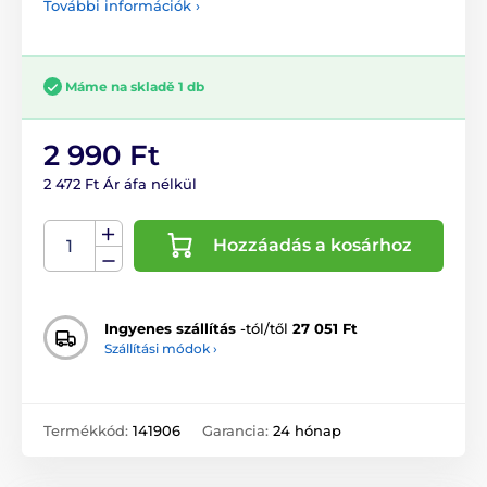
További információk ›
Máme na skladě 1 db
2 990 Ft
2 472 Ft Ár áfa nélkül
Hozzáadás a kosárhoz
Ingyenes szállítás
-tól/től
27 051 Ft
Szállítási módok ›
Termékkód:
141906
Garancia:
24 hónap