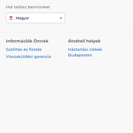
Hol találsz bennünket
Magyar
Információk Önnek
Átvételi helyek
Szállítás és fizetés
Háztartási cikkek
Budapesten
Visszaküldési garancia
Háztartási cikkek
Hogyan csomagolunk
Debrecenben
Általános szerződési
Háztartási cikkek Miskolcon
feltételek
Háztartási cikkek Pécsett
ÁSZF vállalkozásoknak
Háztartási cikkek Győrben
Adatvédelmi irányelvek
Háztartási cikkek Szegeden
Felhasználási feltételek
Háztartási cikkek
Reklamáció
Nyíregyházán
Elállási szabályok
Háztartási cikkek
Elállási nyilatkozat
Kecskeméten
Kapcsolat
Háztartási cikkek