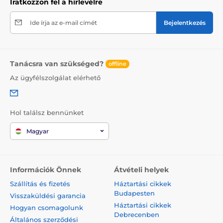
Iratkozzon fel a hírlevélre
Ide írja az e-mail címét
Bejelentkezés
Tanácsra van szükséged?
offline
Az ügyfélszolgálat elérhető
Hol találsz bennünket
Magyar
Információk Önnek
Átvételi helyek
Szállítás és fizetés
Háztartási cikkek
Budapesten
Visszaküldési garancia
Háztartási cikkek
Hogyan csomagolunk
Debrecenben
Általános szerződési