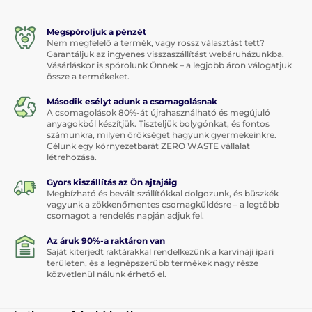
Megspóroljuk a pénzét
Nem megfelelő a termék, vagy rossz választást tett?
Garantáljuk az ingyenes visszaszállítást webáruházunkba.
Vásárláskor is spórolunk Önnek – a legjobb áron válogatjuk
össze a termékeket.
Második esélyt adunk a csomagolásnak
A csomagolások 80%-át újrahasználható és megújuló
anyagokból készítjük. Tiszteljük bolygónkat, és fontos
számunkra, milyen örökséget hagyunk gyermekeinkre.
Célunk egy környezetbarát ZERO WASTE vállalat
létrehozása.
Gyors kiszállítás az Ön ajtajáig
Megbízható és bevált szállítókkal dolgozunk, és büszkék
vagyunk a zökkenőmentes csomagküldésre – a legtöbb
csomagot a rendelés napján adjuk fel.
Az áruk 90%-a raktáron van
Saját kiterjedt raktárakkal rendelkezünk a karvináji ipari
területen, és a legnépszerűbb termékek nagy része
közvetlenül nálunk érhető el.