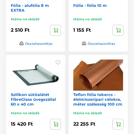
Fólia - alufólia 8 m
Fólia - fólia 10 m
EXTRA
Máme na skladě
Máme na skladě
2 510 Ft
1 155 Ft
Összehasonlítás
Összehasonlítás
Szilikon sütőalátét
Teflon fólia tekercs -
FibreGlass üvegszállal
élelmiszeripari célokra,
60 x 40 cm
méter szélesség 100 cm
Máme na skladě
Máme na skladě
15 420 Ft
22 255 Ft